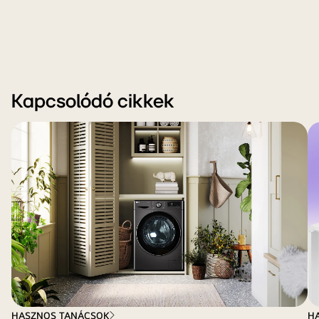
Kapcsolódó cikkek
HASZNOS TANÁCSOK
H