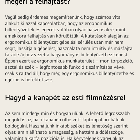
megéri a felhajtást?
fontos
az
Végül pedig érdemes megemlítenünk, hogy számos vita
állítható
alakult ki azzal kapcsolatban, hogy az ergonomikus
magasságú
billentyűzetek és egerek valóban olyan hasznosak-e, mint
monitor.
amekkora felhajtás van körülöttük. A kutatások alapján az
ergonomikus billentyűzet gépelési sérülés után már nem
segít, lassítja a gépelést, használata nem intuitív és másfajta
fáradtsághoz vezet a hagyományos billentyűzethez képest.
Éppen ezért az ergonomikus munkaterület – monitorpozíció,
asztal és szék – legfontosabb funkcióit számításba véve,
csakis rajtad áll, hogy még egy ergonomikus billentyűzetbe és
egérbe is befektetsz-e.
Hagyd a kanapét az esti filmnézésre!
Az sem mindegy, min és hogyan ülünk. A lehető legrosszabb
megoldás az, ha a kanapén ölbe vett laptoppal próbálunk
boldogulni. Használjunk inkább széket és lehetőség szerint
olyat, amin állítható a magasság, a háttámla dőlésszöge,
valamint a karfa pozíciója is. Ha kénytelenek vagyunk az