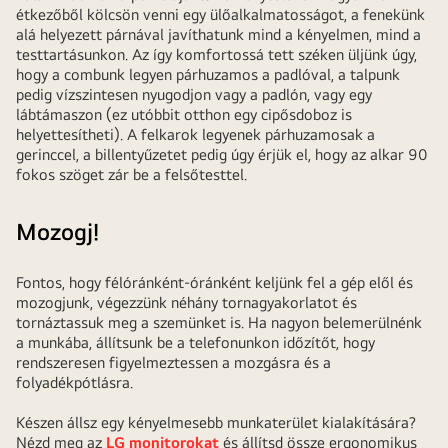
étkezőből kölcsön venni egy ülőalkalmatosságot, a fenekünk
alá helyezett párnával javíthatunk mind a kényelmen, mind a
testtartásunkon. Az így komfortossá tett széken üljünk úgy,
hogy a combunk legyen párhuzamos a padlóval, a talpunk
pedig vízszintesen nyugodjon vagy a padlón, vagy egy
lábtámaszon (ez utóbbit otthon egy cipősdoboz is
helyettesítheti). A felkarok legyenek párhuzamosak a
gerinccel, a billentyűzetet pedig úgy érjük el, hogy az alkar 90
fokos szöget zár be a felsőtesttel.
Mozogj!
Fontos, hogy félóránként-óránként keljünk fel a gép elől és
mozogjunk, végezzünk néhány tornagyakorlatot és
tornáztassuk meg a szemünket is. Ha nagyon belemerülnénk
a munkába, állítsunk be a telefonunkon időzítőt, hogy
rendszeresen figyelmeztessen a mozgásra és a
folyadékpótlásra.
Készen állsz egy kényelmesebb munkaterület kialakítására?
Nézd meg az
LG monitorokat
és állítsd össze ergonomikus