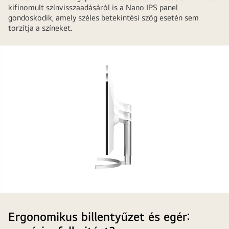
kifinomult színvisszaadásáról is a Nano IPS panel
gondoskodik, amely széles betekintési szög esetén sem
torzítja a színeket.
Az
home
Ergonomikus billentyűzet és egér:
office