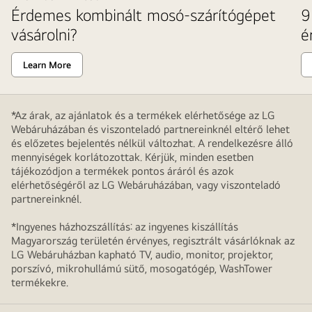
Érdemes kombinált mosó-szárítógépet
9
vásárolni?
é
Learn More
*Az árak, az ajánlatok és a termékek elérhetősége az LG
Webáruházában és viszonteladó partnereinknél eltérő lehet
és előzetes bejelentés nélkül változhat. A rendelkezésre álló
mennyiségek korlátozottak. Kérjük, minden esetben
tájékozódjon a termékek pontos áráról és azok
elérhetőségéről az LG Webáruházában, vagy viszonteladó
partnereinknél.
*Ingyenes házhozszállítás: az ingyenes kiszállítás
Magyarország területén érvényes, regisztrált vásárlóknak az
LG Webáruházban kapható TV, audio, monitor, projektor,
porszívó, mikrohullámú sütő, mosogatógép, WashTower
termékekre.