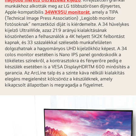
munkákhoz alkották meg az LG többszörösen díjnyertes,
Apple-kompatibilis
34WK95U monitorát
, amely a TIPA
(Technical Image Press Association) „Legjobb monitor
fotósoknak” nemzetközi díját is kiérdemelte. A 34 hüvelykes
kijelző UltraWide, azaz 21:9 arányú kialakításának
köszönhetően a felhasználók a 4K helyett 5K2K felbontást
kapnak, és 33 százalékkal szélesebb munkafelületen
dolgozhatnak a hagyományos UHD kijelzőkhöz képest. A 34
colos monitor esetében is Nano IPS panel gondoskodik a
tökéletes színekről, a kontrasztokra és fényerőre pedig e
készülék esetében is a VESA DisplayHDRTM 600 minősítés a
garancia. Az ArcLine talp és a szinte káva nélküli kialakítás
elegáns megjelenést kölcsönöz a készüléknek, amely
kikapcsolt állapotban is megragadja a figyelmet.