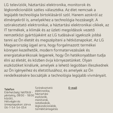
LG televíziók, háztartási elektronika, monitorok és
légkondicionálók széles választéka. Az élet nemcsak a
legújabb technológia birtoklásáról szól. Hanem azokról az
élményekről is, amelyekhez a technológia hozzásegít. A
szórakoztató elektronikai, a háztartási elektronikai cikkek, az
IT termékek, a klímák és az üzleti megoldások vezető
nemzetközi gyártójaként az LG tudásával igyekszik jobbá
tenni az Ön életét és megszépíteni a hétköznapokat. Az LG
Magyarország ügyel arra, hogy forgalmazott termékei
könnyen kezelhetők, modern formatervezésűek és
energiatakarékosak legyenek, hogy Ön hatékonyabban tudja
élni az életét, és közben óvja környezetünket. Olyan
eszközöket kínálunk, amelyek a lehető legjobban illeszkednek
az Ön igényeihez és életstílusához, és amelyek az Ön
rendelkezésére bocsátják a technológia legújabb vívmányait.
Szórakoztató
E-mail
Telefon
elektronika,
Elérhetőség: hétfőtől -
háztartási
péntekig, 08:00 - 18:00
eszközök,
között,
monitorok,
Hétvégén és
notebookok,
ünnepnapokon: zárva
légkondicionálók,
06-1-54-54-054
terméktámogatás