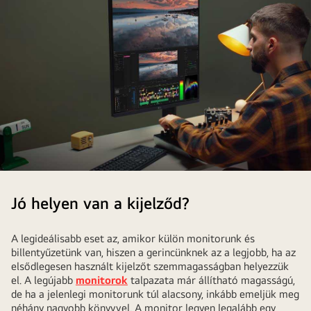
LG
Monitors
Jó helyen van a kijelződ?
contribute
to
A legideálisabb eset az, amikor külön monitorunk és
an
billentyűzetünk van, hiszen a gerincünknek az a legjobb, ha az
ergonomic
elsődlegesen használt kijelzőt szemmagasságban helyezzük
workstation.
el. A legújabb
monitorok
talpazata már állítható magasságú,
de ha a jelenlegi monitorunk túl alacsony, inkább emeljük meg
néhány nagyobb könyvvel. A monitor legyen legalább egy