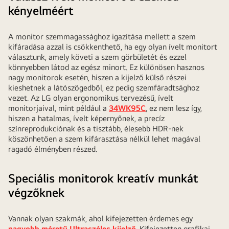
kényelméért
A monitor szemmagassághoz igazítása mellett a szem
kifáradása azzal is csökkenthető, ha egy olyan ívelt monitort
választunk, amely követi a szem görbületét és ezzel
könnyebben látod az egész minort. Ez különösen hasznos
nagy monitorok esetén, hiszen a kijelző külső részei
kieshetnek a látószögedből, ez pedig szemfáradtsághoz
vezet. Az LG olyan ergonomikus tervezésű, ívelt
monitorjaival, mint például a
34WK95C
, ez nem lesz így,
hiszen a hatalmas, ívelt képernyőnek, a precíz
színreprodukciónak és a tisztább, élesebb HDR-nek
köszönhetően a szem kifárasztása nélkül lehet magával
ragadó élményben részed.
Speciális monitorok kreatív munkát
végzőknek
Vannak olyan szakmák, ahol kifejezetten érdemes egy
nagyobb méretű Ultraszéles kijelző
. Kifejezetten grafikai