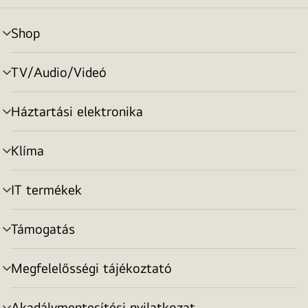
Shop
menu
toggle
TV/Audio/Videó
menu
toggle
Háztartási elektronika
menu
toggle
Klíma
menu
toggle
IT termékek
menu
toggle
Támogatás
menu
toggle
Megfelelősségi tájékoztató
menu
toggle
Akadálymentesítési nyilatkozat