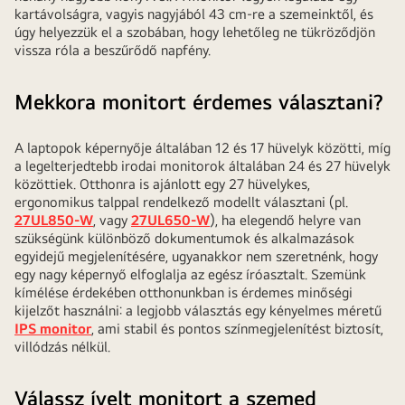
kartávolságra, vagyis nagyjából 43 cm-re a szemeinktől, és
úgy helyezzük el a szobában, hogy lehetőleg ne tükröződjön
vissza róla a beszűrődő napfény.
Mekkora monitort érdemes választani?
A laptopok képernyője általában 12 és 17 hüvelyk közötti, míg
a legelterjedtebb irodai monitorok általában 24 és 27 hüvelyk
közöttiek. Otthonra is ajánlott egy 27 hüvelykes,
ergonomikus talppal rendelkező modellt választani (pl.
27UL850-W
, vagy
27UL650-W
), ha elegendő helyre van
szükségünk különböző dokumentumok és alkalmazások
egyidejű megjelenítésére, ugyanakkor nem szeretnénk, hogy
egy nagy képernyő elfoglalja az egész íróasztalt. Szemünk
kímélése érdekében otthonunkban is érdemes minőségi
kijelzőt használni: a legjobb választás egy kényelmes méretű
IPS monitor
, ami stabil és pontos színmegjelenítést biztosít,
villódzás nélkül.
Válassz ívelt monitort a szemed