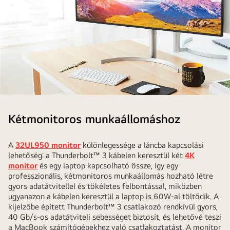
Az
ultraszéles
Kétmonitoros munkaállomáshoz
monitor
ergonomikus
A
32UL950 monitor
különlegessége a láncba kapcsolási
otthoni
lehetőség: a Thunderbolt™ 3 kábelen keresztül két
4K
irodát
monitor
és egy laptop kapcsolható össze, így egy
teremt.
professzionális, kétmonitoros munkaállomás hozható létre
gyors adatátvitellel és tökéletes felbontással, miközben
ugyanazon a kábelen keresztül a laptop is 60W-al töltődik. A
kijelzőbe épített Thunderbolt™ 3 csatlakozó rendkívül gyors,
40 Gb/s-os adatátviteli sebességet biztosít, és lehetővé teszi
a MacBook számítógépekhez való csatlakoztatást. A monitor