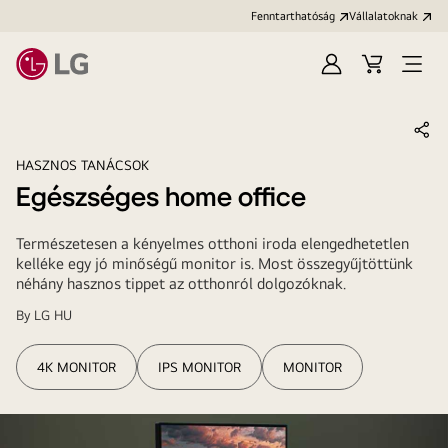
Fenntarthatóság
Vállalatoknak
Bejelentkezés
Kosár
Menü
megn
HASZNOS TANÁCSOK
Egészséges home office
Természetesen a kényelmes otthoni iroda elengedhetetlen
kelléke egy jó minőségű monitor is. Most összegyűjtöttünk
néhány hasznos tippet az otthonról dolgozóknak.
By
LG HU
4K MONITOR
IPS MONITOR
MONITOR