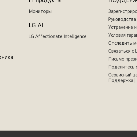
IT продукты
ПОДДЕР
Мониторы
Зарегистрир
Руководства 
LG AI
Устранение 
Условия гара
LG Affectionate Intelligence
Отследить м
Связаться с 
хника
Письмо през
Поделитесь 
Сервисный це
Поддержка | 