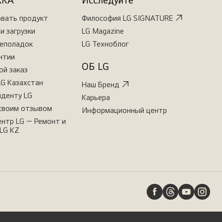
ЖКА
Исследуйте
овать продукт
Философия LG SIGNATURE
и загрузки
LG Magazine
неполадок
LG Техноблог
нтии
ОБ LG
ой заказ
LG Казахстан
Наш Бренд
иденту LG
Карьера
своим отзывом
Информационный центр
нтр LG — Ремонт и
LG KZ