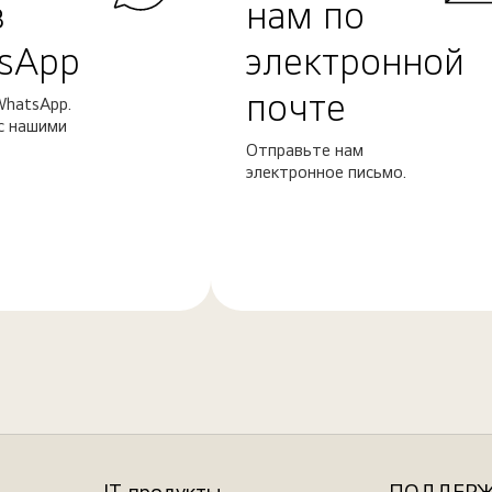
в
нам по
sApp
электронной
почте
WhatsApp.
с нашими
Отправьте нам
электронное письмо.
Узнать
больше