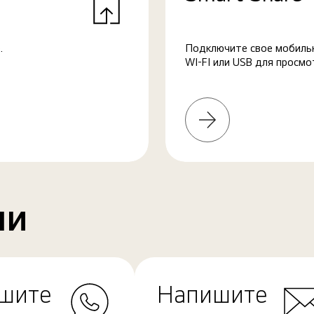
.
Подключите свое мобильн
WI-FI или USB для просмо
Узнать
больше
ми
шите
Напишите