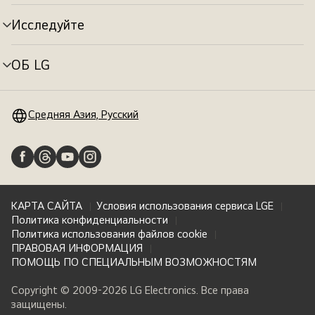
меню
Исследуйте
Переключатель
меню
ОБ LG
Переключатель
меню
Средняя Азия, Русский
КАРТА САЙТА
Условия использования сервиса LGE
Политика конфиденциальности
Политика использования файлов cookie
ПРАВОВАЯ ИНФОРМАЦИЯ
ПОМОЩЬ ПО СПЕЦИАЛЬНЫМ ВОЗМОЖНОСТЯМ
Copyright © 2009-2026 LG Electronics. Все права
защищены.