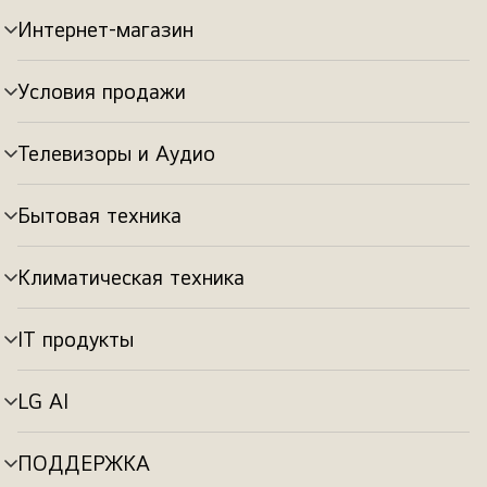
Интернет-магазин
Переключатель
меню
Условия продажи
Переключатель
меню
Телевизоры и Аудио
Переключатель
меню
Бытовая техника
Переключатель
меню
Климатическая техника
Переключатель
меню
IT продукты
Переключатель
меню
LG AI
Переключатель
меню
ПОДДЕРЖКА
Переключатель