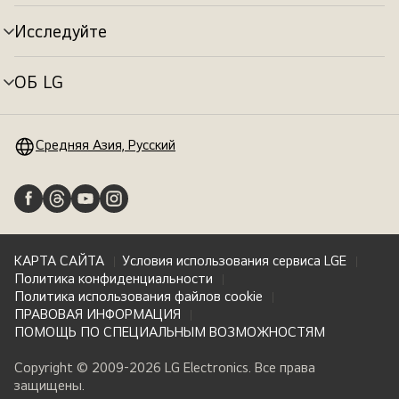
меню
Исследуйте
Переключатель
меню
ОБ LG
Переключатель
меню
Средняя Азия, Русский
КАРТА САЙТА
Условия использования сервиса LGE
Политика конфиденциальности
Политика использования файлов cookie
ПРАВОВАЯ ИНФОРМАЦИЯ
ПОМОЩЬ ПО СПЕЦИАЛЬНЫМ ВОЗМОЖНОСТЯМ
Copyright © 2009-2026 LG Electronics. Все права
защищены.