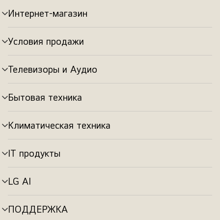
Интернет-магазин
Переключатель
меню
Условия продажи
Переключатель
меню
Телевизоры и Аудио
Переключатель
меню
Бытовая техника
Переключатель
меню
Климатическая техника
Переключатель
меню
IT продукты
Переключатель
меню
LG AI
Переключатель
меню
ПОДДЕРЖКА
Переключатель