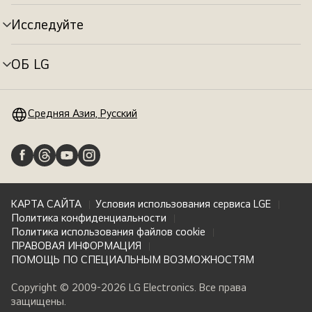
меню
Исследуйте
Переключатель
меню
ОБ LG
Переключатель
меню
Средняя Азия, Русский
КАРТА САЙТА
Условия использования сервиса LGE
Политика конфиденциальности
Политика использования файлов cookie
ПРАВОВАЯ ИНФОРМАЦИЯ
ПОМОЩЬ ПО СПЕЦИАЛЬНЫМ ВОЗМОЖНОСТЯМ
Copyright © 2009-2026 LG Electronics. Все права
защищены.