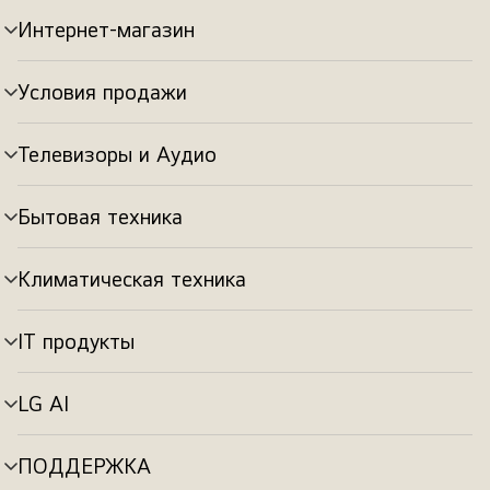
Интернет-магазин
Переключатель
меню
Условия продажи
Переключатель
меню
Телевизоры и Аудио
Переключатель
меню
Бытовая техника
Переключатель
меню
Климатическая техника
Переключатель
меню
IT продукты
Переключатель
меню
LG AI
Переключатель
меню
ПОДДЕРЖКА
Переключатель