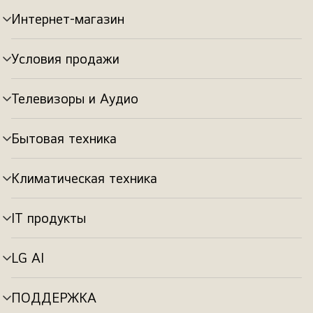
Интернет-магазин
Переключатель
меню
Условия продажи
Переключатель
меню
Телевизоры и Аудио
Переключатель
меню
Бытовая техника
Переключатель
меню
Климатическая техника
Переключатель
меню
IT продукты
Переключатель
меню
LG AI
Переключатель
меню
ПОДДЕРЖКА
Переключатель