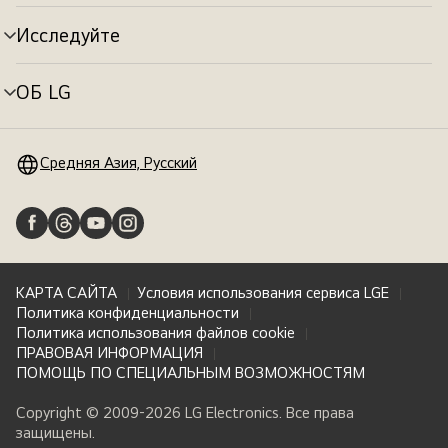
меню
Исследуйте
Переключатель
меню
ОБ LG
Переключатель
меню
Средняя Азия, Русский
КАРТА САЙТА
Условия использования сервиса LGE
Политика конфиденциальности
Политика использования файлов cookie
ПРАВОВАЯ ИНФОРМАЦИЯ
ПОМОЩЬ ПО СПЕЦИАЛЬНЫМ ВОЗМОЖНОСТЯМ
Copyright © 2009-2026 LG Electronics. Все права
защищены.