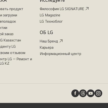
ЖКА
Исследуйте
овать продукт
Философия LG SIGNATURE
и загрузки
LG Magazine
неполадок
LG Техноблог
нтии
ОБ LG
ой заказ
LG Казахстан
Наш Бренд
иденту LG
Карьера
своим отзывом
Информационный центр
нтр LG — Ремонт и
LG KZ