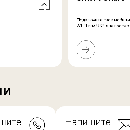
.
Подключите свое мобильн
WI-FI или USB для просмо
Узнать
больше
ми
шите
Напишите