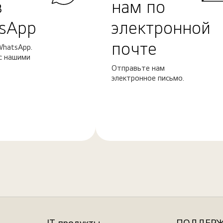
в
нам по
sApp
электронной
почте
WhatsApp.
с нашими
Отправьте нам
электронное письмо.
Узнать
больше