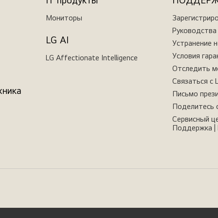
IT продукты
ПОДДЕР
Мониторы
Зарегистрир
Руководства 
LG AI
Устранение 
Условия гара
LG Affectionate Intelligence
Отследить м
Связаться с 
хника
Письмо през
Поделитесь 
Сервисный це
Поддержка | 