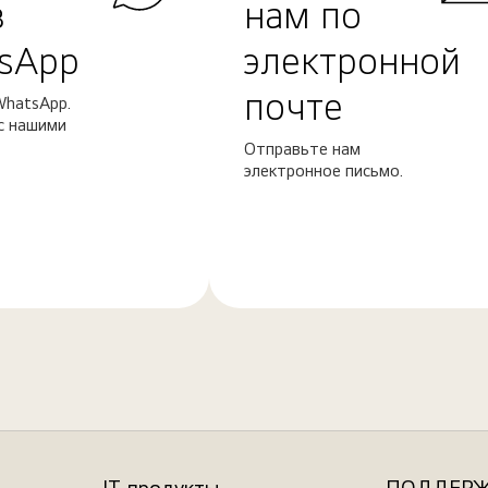
в
нам по
sApp
электронной
почте
WhatsApp.
с нашими
Отправьте нам
электронное письмо.
Узнать
больше