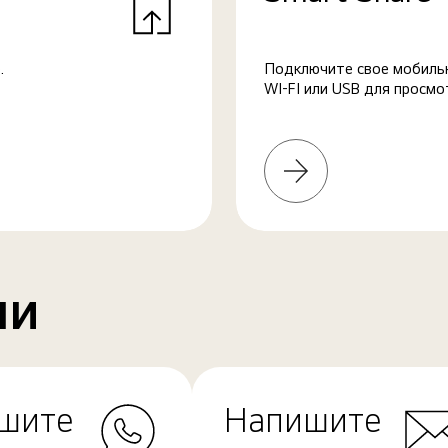
.
Подключите свое мобильн
WI-FI или USB для просмо
Узнать
больше
ми
шите
Напишите