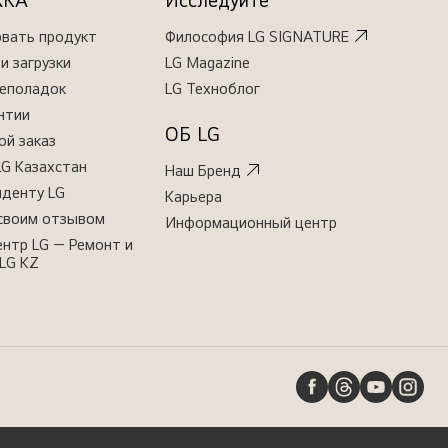
ЖКА
Исследуйте
овать продукт
Философия LG SIGNATURE
и загрузки
LG Magazine
неполадок
LG Техноблог
нтии
ОБ LG
ой заказ
LG Казахстан
Наш Бренд
иденту LG
Карьера
своим отзывом
Информационный центр
нтр LG — Ремонт и
LG KZ