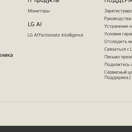
IT продукты
ПОДДЕР
Мониторы
Зарегистрир
Руководства 
LG AI
Устранение 
Условия гара
LG Affectionate Intelligence
Отследить м
Связаться с 
хника
Письмо през
Поделитесь 
Сервисный це
Поддержка | 