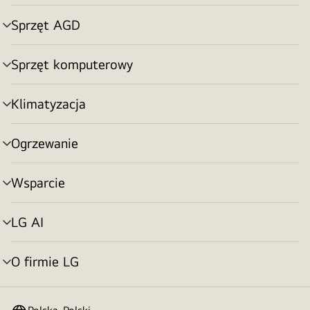
menu
Sprzęt AGD
Przełącznik
menu
Sprzęt komputerowy
Przełącznik
menu
Klimatyzacja
Przełącznik
menu
Ogrzewanie
Przełącznik
menu
Wsparcie
Przełącznik
menu
LG AI
Przełącznik
menu
O firmie LG
Przełącznik
menu