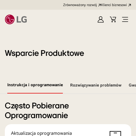
Zrównoważony rozwój
Klienci biznesowi
Zaloguj
Koszyk
Otwó
się
menu
Wsparcie Produktowe
Instrukcja i oprogramowanie
Rozwiązywanie problemów
Gwa
Często Pobierane
Oprogramowanie
Aktualizacja oprogramowania