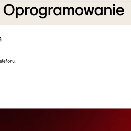
e Oprogramowanie
a
elefonu.