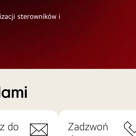
izacji sterowników i
Nami
z do
Zadzwoń