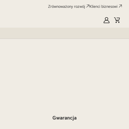
Zrównoważony rozwój
Klienci biznesowi
MyLG
Koszy
Gwarancja