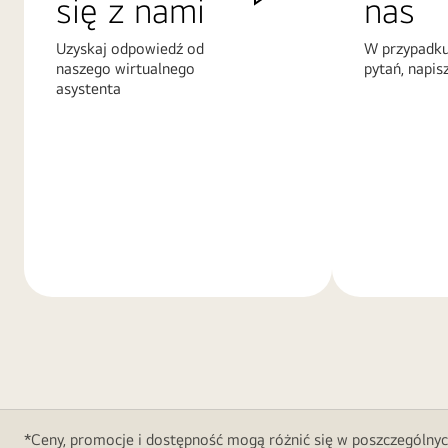
się z nami
nas
Uzyskaj odpowiedź od
W przypadku
naszego wirtualnego
pytań, napis
asystenta
Więcej
Więcej
informacji
informacji
*Ceny, promocje i dostępność mogą różnić się w poszczególnyc