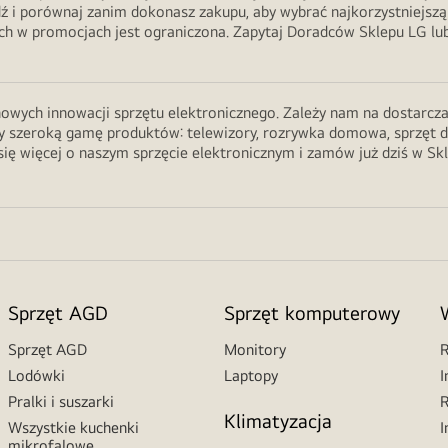
ź i porównaj zanim dokonasz zakupu, aby wybrać najkorzystniejszą
 w promocjach jest ograniczona. Zapytaj Doradców Sklepu LG lub 
wych innowacji sprzętu elektronicznego. Zależy nam na dostarczani
 szeroką gamę produktów: telewizory, rozrywka domowa, sprzęt do ku
ię więcej o naszym sprzęcie elektronicznym i zamów już dziś w Sk
Sprzęt AGD
Sprzęt komputerowy
Sprzęt AGD
Monitory
R
Lodówki
Laptopy
I
Pralki i suszarki
R
Klimatyzacja
Wszystkie kuchenki
I
mikrofalowe