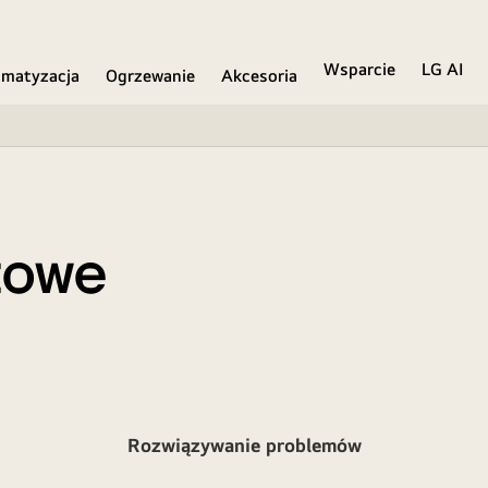
Wsparcie
LG AI
imatyzacja
Ogrzewanie
Akcesoria
towe
Rozwiązywanie problemów