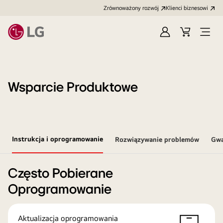
Zrównoważony rozwój
Klienci biznesowi
Zaloguj
Koszyk
Otwó
się
menu
Wsparcie Produktowe
Instrukcja i oprogramowanie
Rozwiązywanie problemów
Gwa
Często Pobierane
Oprogramowanie
Aktualizacja oprogramowania