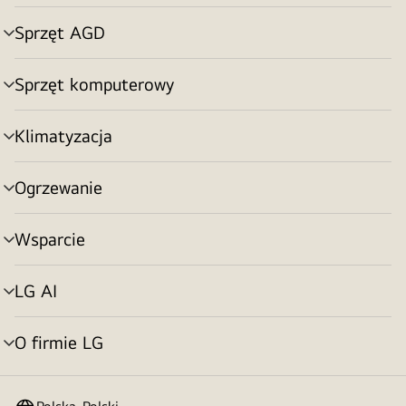
menu
Sprzęt AGD
Przełącznik
menu
Sprzęt komputerowy
Przełącznik
menu
Klimatyzacja
Przełącznik
menu
Ogrzewanie
Przełącznik
menu
Wsparcie
Przełącznik
menu
LG AI
Przełącznik
menu
O firmie LG
Przełącznik
menu