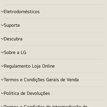
menu
Eletrodomésticos
alternar
menu
Suporte
alternar
menu
Descubra
alternar
menu
Sobre a LG
alternar
menu
Regulamento Loja Online
alternar
menu
Termos e Condições Gerais de Venda
alternar
menu
Política de Devoluções
alternar
menu
Termos e Condições de Intermediação de