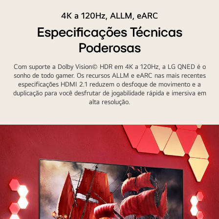
Com
mostra
4K a 120Hz, ALLM, eARC
o
o
QNED
mesmo
Especificações Técnicas
99
carro
Poderosas
no
com
centro,
muita
Com suporte a Dolby Vision© HDR em 4K a 120Hz, a LG QNED é o
toda
nitidez
sonho de todo gamer. Os recursos ALLM e eARC nas mais recentes
especificações HDMI 2.1 reduzem o desfoque de movimento e a
a
duplicação para você desfrutar de jogabilidade rápida e imersiva em
linha
alta resolução.
QNED
é
mostrada
à
esquerda
e
à
direita