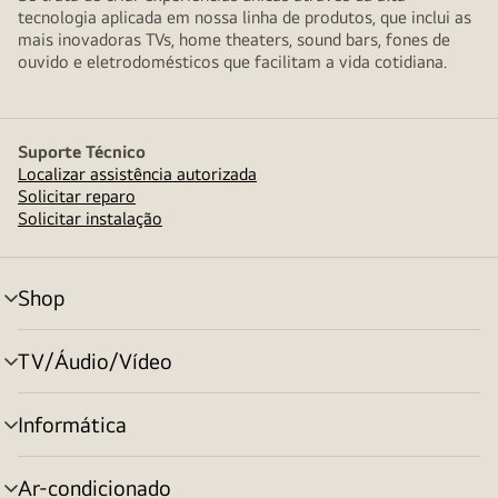
à
tecnologia aplicada em nossa linha de produtos, que inclui as
direita
mais inovadoras TVs, home theaters, sound bars, fones de
ouvido e eletrodomésticos que facilitam a vida cotidiana.
Suporte Técnico
Localizar assistência autorizada
Solicitar reparo
Solicitar instalação
Shop
alternar
menu
TV/Áudio/Vídeo
alternar
menu
Informática
alternar
menu
Ar-condicionado
alternar