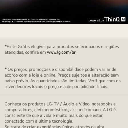
Com
o
QNED
*Frete Grátis elegível para produtos selecionados e regiões
99
atendidas, confira em
www.lg.com/br
no
centro,
toda
* Os preços, promoções e disponibilidade podem variar de
a
acordo com a loja e online. Preços sujeitos a alteração sem
aviso prévio. As quantidades são limitadas. Verifique com os
linha
revendedores locais o preço e a disponibilidade finais.
QNED
é
mostrada
Conheça os produtos LG: TV / Áudio e Vídeo, notebooks e
à
computadores, eletrodomésticos, ar condicionado. A LG é
consciente de que a vida é muito mais do que estar
esquerda
conectado com a última tecnologia.
e
Se trata de criar experiências únicas através da alta