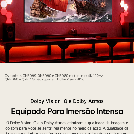
A
TV
Os modelos QNED99, QNED90 e QNED80 contam com 4K 120Hz.
QNED
QNED80 e QNED7S não suportam Dolby Vision HDR.
está
colocada
Dolby Vision IQ e Dolby Atmos
numa
sala
Equipada Para Imersão Intensa
de
jogos
O Dolby Vision IQ e o Dolby Atmos otimizam a qualidade da imagem e
do som para você se sentir realmente no meio da ação. A qualidade da
vermelha
imagem é otimizada conforme o conteúdo e o ambiente, com base em