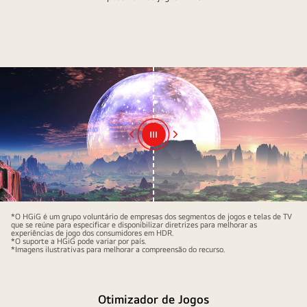
e
há
uma
visualização
do
efeito
sonoro.
Os
logotipos
Dolby
Vision
IQ
e
*O HGiG é um grupo voluntário de empresas dos segmentos de jogos e telas de TV
Dolby
que se reúne para especificar e disponibilizar diretrizes para melhorar as
experiências de jogo dos consumidores em HDR.
Atmos
*O suporte a HGiG pode variar por país.
*Imagens ilustrativas para melhorar a compreensão do recurso.
estão
presentes
Otimizador de Jogos