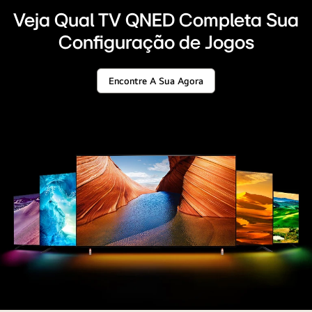
para
brilhante
lados
Veja Qual TV QNED Completa Sua
opostos.
Configuração de Jogos
A
TV
Encontre A Sua Agora
esquerda
Veja
Qual
mostra
TV
QNED
um
Completa
veloz
Sua
Configuração
carro
de
Jogos
de
corrida
com
aparência
borrada,
enquanto
a
TV
direita