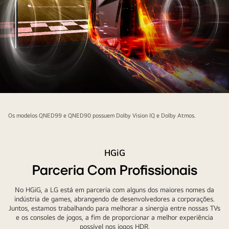
Um
carro
Os modelos QNED99 e QNED90 possuem Dolby Vision IQ e Dolby Atmos.
de
corrida
em
HGiG
disparada
Parceria Com Profissionais
está
entrando
No HGiG, a LG está em parceria com alguns dos maiores nomes da
na
indústria de games, abrangendo de desenvolvedores a corporações.
TV
Juntos, estamos trabalhando para melhorar a sinergia entre nossas TVs
e os consoles de jogos, a fim de proporcionar a melhor experiência
QNED,
possível nos jogos HDR.