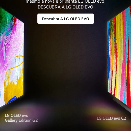
mesmo a nova e brilhante LG OLED evo.
centro,
DESCUBRA A LG OLED EVO
toda
a
Descubra A LG OLED EVO
Bem-
linha
Vindoao
Lado
QNED
Luminoso
é
mostrada
à
esquerda
e
à
direita