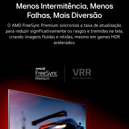
uma
Menos Intermitência, Menos
espaçonave
Falhas, Mais Diversão
alienígena
cercada
O AMD FreeSync Premium sincroniza a taxa de atualização
de
para reduzir significativamente os rasgos e tremidas na tela,
criando imagens fluidas e nítidas, mesmo em games HDR
asteroides.
acelerados.
A
parte
medial
da
espaçonave
é
destacada
em
um
quadro
separado
e
dividida