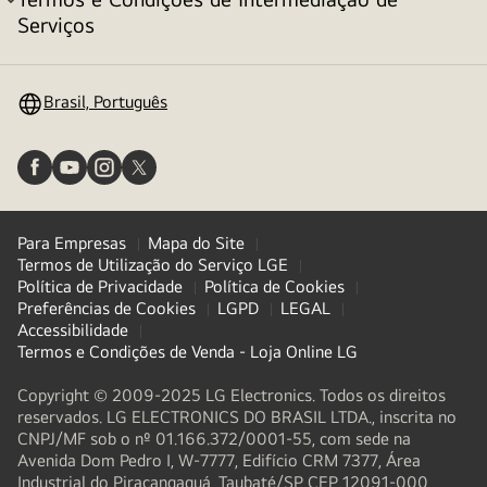
alternar
Serviços
menu
Brasil, Português
Para Empresas
Mapa do Site
Termos de Utilização do Serviço LGE
Política de Privacidade
Política de Cookies
Preferências de Cookies
LGPD
LEGAL
Accessibilidade
Termos e Condições de Venda - Loja Online LG
Copyright © 2009-2025 LG Electronics. Todos os direitos
reservados. LG ELECTRONICS DO BRASIL LTDA., inscrita no
CNPJ/MF sob o nº 01.166.372/0001-55, com sede na
Avenida Dom Pedro I, W-7777, Edifício CRM 7377, Área
Industrial do Piracangaguá, Taubaté/SP, CEP 12091-000,