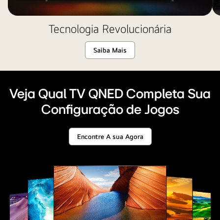
e
Stadia
na
Tecnologia Revolucionária
tela.
A
Saiba Mais
TV
à
esquerda
Veja Qual TV QNED Completa Sua
mostra
Configuração de Jogos
uma
cena
de
Encontre A sua Agora
Veja
Splitgate,
Qual
TV
e
QNED
a
Completa
Sua
TV
Configuração
de
à
Jogos
direita
mostra