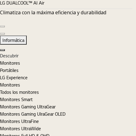
LG DUALCOOL™ AI Air
Climatiza con la máxima eficiencia y durabilidad
Diapositiva anterior
Diapositiva siguiente
Informática
Cerrar
Descubrir
Monitores
Portátiles
LG Experience
Monitores
Todos los monitores
Monitores Smart
Monitores Gaming UltraGear
Monitores Gaming UlraGear OLED
Monitores UltraFine
Monitores UltraWide
Monitores Full HD & QHD