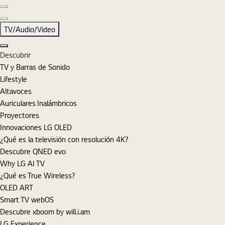
Diapositiva anterior
Diapositiva siguiente
TV/Audio/Video
Cerrar
Descubrir
TV y Barras de Sonido
Lifestyle
Altavoces
Auriculares Inalámbricos
Proyectores
Innovaciones LG OLED
¿Qué es la televisión con resolución 4K?
Descubre QNED evo
Why LG AI TV
¿Qué es True Wireless?
OLED ART
Smart TV webOS
Descubre xboom by will.i.am
LG Experience