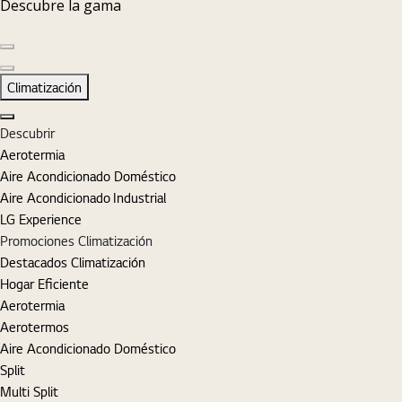
Descubre la gama
Diapositiva anterior
Diapositiva siguiente
Climatización
Cerrar
Descubrir
Aerotermia
Aire Acondicionado Doméstico
Aire Acondicionado Industrial
LG Experience
Promociones Climatización
Destacados Climatización
Hogar Eficiente
Aerotermia
Aerotermos
Aire Acondicionado Doméstico
Split
Multi Split