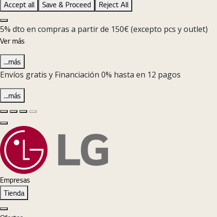
Accept all
Save & Proceed
Reject All
Close the Cookie Setting banner
5% dto en compras a partir de 150€ (excepto pcs y outlet)
Ver más
…más
Envíos gratis y Financiación 0% hasta en 12 pagos
…más
Diapositiva anterior
Diapositiva siguiente
Pause Carousel
Play Carousel
Cerrar
Empresas
Tienda
Cerrar