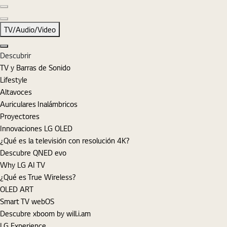
Diapositiva anterior
Diapositiva siguiente
TV/Audio/Video
Cerrar
Descubrir
TV y Barras de Sonido
Lifestyle
Altavoces
Auriculares Inalámbricos
Proyectores
Innovaciones LG OLED
¿Qué es la televisión con resolución 4K?
Descubre QNED evo
Why LG AI TV
¿Qué es True Wireless?
OLED ART
Smart TV webOS
Descubre xboom by will.i.am
LG Experience