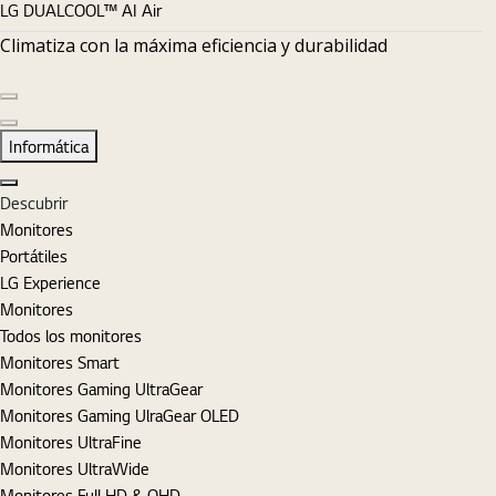
LG DUALCOOL™ AI Air
Climatiza con la máxima eficiencia y durabilidad
Diapositiva anterior
Diapositiva siguiente
Informática
Cerrar
Descubrir
Monitores
Portátiles
LG Experience
Monitores
Todos los monitores
Monitores Smart
Monitores Gaming UltraGear
Monitores Gaming UlraGear OLED
Monitores UltraFine
Monitores UltraWide
Monitores Full HD & QHD