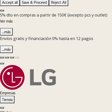
Accept all
Save & Proceed
Reject All
Close the Cookie Setting banner
5% dto en compras a partir de 150€ (excepto pcs y outlet)
Ver más
…más
Envíos gratis y Financiación 0% hasta en 12 pagos
…más
Diapositiva anterior
Diapositiva siguiente
Pause Carousel
Play Carousel
Cerrar
Empresas
Tienda
Cerrar