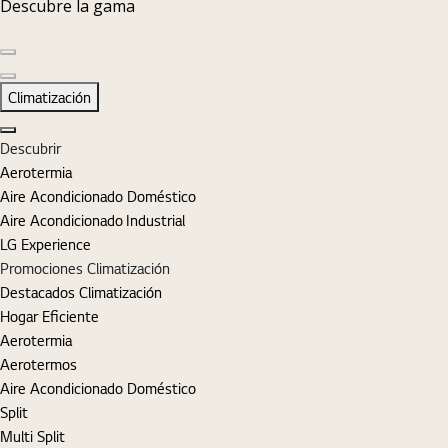
Descubre la gama
Diapositiva anterior
Diapositiva siguiente
Climatización
Cerrar
Descubrir
Aerotermia
Aire Acondicionado Doméstico
Aire Acondicionado Industrial
LG Experience
Promociones Climatización
Destacados Climatización
Hogar Eficiente
Aerotermia
Aerotermos
Aire Acondicionado Doméstico
Split
Multi Split