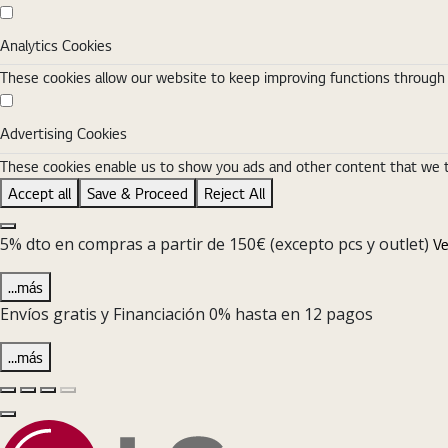
Analytics Cookies
Analytics Cookies
These cookies allow our website to keep improving functions through w
Advertising Cookies
Advertising Cookies
These cookies enable us to show you ads and other content that we thi
Accept all
Save & Proceed
Reject All
Close the Cookie Setting banner
5% dto en compras a partir de 150€ (excepto pcs y outlet)
Ve
…más
Envíos gratis y Financiación 0% hasta en 12 pagos
…más
Diapositiva anterior
Diapositiva siguiente
Pause Carousel
Play Carousel
Cerrar