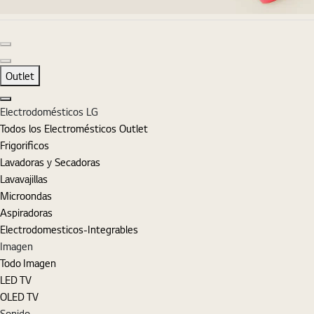
Diapositiva anterior
Diapositiva siguiente
Outlet
Cerrar
Electrodomésticos LG
Todos los Electromésticos Outlet
Frigorificos
Lavadoras y Secadoras
Lavavajillas
Microondas
Aspiradoras
Electrodomesticos-Integrables
Imagen
Todo Imagen
LED TV
OLED TV
Sonido