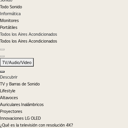
Todo Sonido
Informática
Monitores
Portátiles
Todos los Aires Acondicionados
Todos los Aires Acondicionados
Diapositiva anterior
Diapositiva siguiente
TV/Audio/Video
Cerrar
Descubrir
TV y Barras de Sonido
Lifestyle
Altavoces
Auriculares Inalámbricos
Proyectores
Innovaciones LG OLED
¿Qué es la televisión con resolución 4K?