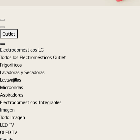
Diapositiva anterior
Diapositiva siguiente
Outlet
Cerrar
Electrodomésticos LG
Todos los Electromésticos Outlet
Frigorificos
Lavadoras y Secadoras
Lavavajillas
Microondas
Aspiradoras
Electrodomesticos-Integrables
Imagen
Todo Imagen
LED TV
OLED TV
Sonido