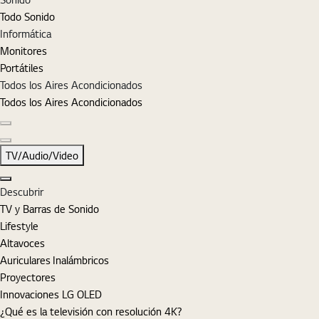
Todo Sonido
Informática
Monitores
Portátiles
Todos los Aires Acondicionados
Todos los Aires Acondicionados
Diapositiva anterior
Diapositiva siguiente
TV/Audio/Video
Cerrar
Descubrir
TV y Barras de Sonido
Lifestyle
Altavoces
Auriculares Inalámbricos
Proyectores
Innovaciones LG OLED
¿Qué es la televisión con resolución 4K?