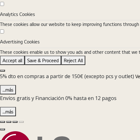
Analytics Cookies
Analytics Cookies
These cookies allow our website to keep improving functions through w
Advertising Cookies
Advertising Cookies
These cookies enable us to show you ads and other content that we thi
Accept all
Save & Proceed
Reject All
Close the Cookie Setting banner
5% dto en compras a partir de 150€ (excepto pcs y outlet)
Ve
…más
Envíos gratis y Financiación 0% hasta en 12 pagos
…más
Diapositiva anterior
Diapositiva siguiente
Pause Carousel
Play Carousel
Cerrar