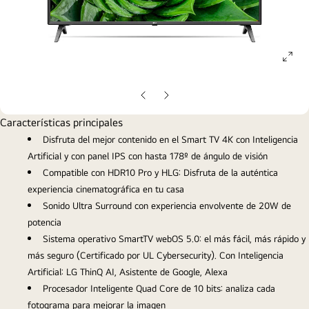
ope
gall
pop
Diapositiva
Diapositiva
anterior
siguiente
Características principales
Disfruta del mejor contenido en el Smart TV 4K con Inteligencia
Artificial y con panel IPS con hasta 178º de ángulo de visión
Compatible con HDR10 Pro y HLG: Disfruta de la auténtica
experiencia cinematográfica en tu casa
Sonido Ultra Surround con experiencia envolvente de 20W de
potencia
Sistema operativo SmartTV webOS 5.0: el más fácil, más rápido y
más seguro (Certificado por UL Cybersecurity). Con Inteligencia
Artificial: LG ThinQ AI, Asistente de Google, Alexa
Procesador Inteligente Quad Core de 10 bits: analiza cada
fotograma para mejorar la imagen