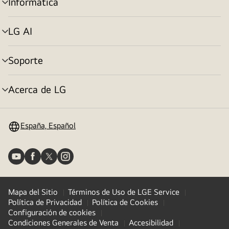
Informatica
Alternar
menú
LG AI
Alternar
menú
Soporte
Alternar
menú
Acerca de LG
Alternar
menú
España, Español
Mapa del Sitio
Términos de Uso de LGE Service
Política de Privacidad
Política de Cookies
Configuración de cookies
Condiciones Generales de Venta
Accesibilidad