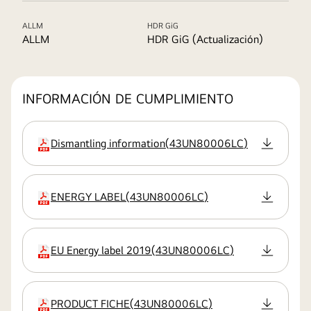
ALLM
HDR GiG
ALLM
HDR GiG (Actualización)
INFORMACIÓN DE CUMPLIMIENTO
Dismantling information
(
43UN80006LC
)
extensión:pdf
ENERGY LABEL
(
43UN80006LC
)
extensión:pdf
EU Energy label 2019
(
43UN80006LC
)
extensión:pdf
PRODUCT FICHE
(
43UN80006LC
)
extensión:pdf