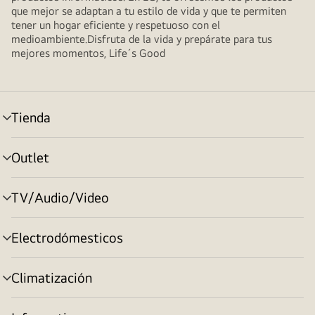
que mejor se adaptan a tu estilo de vida y que te permiten
tener un hogar eficiente y respetuoso con el
medioambiente.Disfruta de la vida y prepárate para tus
mejores momentos, Life´s Good
Tienda
Alternar
menú
Outlet
Alternar
menú
TV/Audio/Video
Alternar
menú
Electrodómesticos
Alternar
menú
Climatización
Alternar
menú