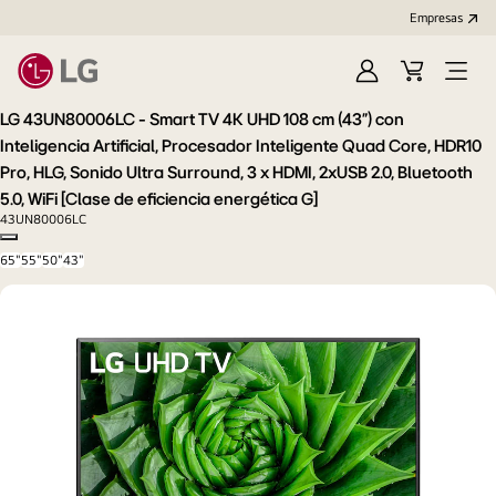
Empresas
Iniciar
Carrito
Open
Sesión
de
Menu
LG 43UN80006LC - Smart TV 4K UHD 108 cm (43") con
compra
Inteligencia Artificial, Procesador Inteligente Quad Core, HDR10
Pro, HLG, Sonido Ultra Surround, 3 x HDMI, 2xUSB 2.0, Bluetooth
5.0, WiFi [Clase de eficiencia energética G]
43UN80006LC
Copy model name
65"
55"
50"
43"