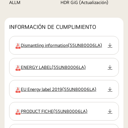
ALLM
HDR GiG (Actualización)
INFORMACIÓN DE CUMPLIMIENTO
Dismantling information
(
55UN80006LA
)
extensión:pdf
ENERGY LABEL
(
55UN80006LA
)
extensión:pdf
EU Energy label 2019
(
55UN80006LA
)
extensión:pdf
PRODUCT FICHE
(
55UN80006LA
)
extensión:pdf