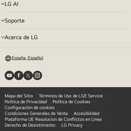
LG AI
Alternar
menú
Soporte
Alternar
menú
Acerca de LG
Alternar
menú
España, Español
Mapa del Sitio
Términos de Uso de LGE Service
Política de Privacidad
Política de Cookies
Configuración de cookies
Condiciones Generales de Venta
Accesibilidad
Plataforma UE Resolucion de Conflictos en Linea
Derecho de Desistimiento
LG Privacy