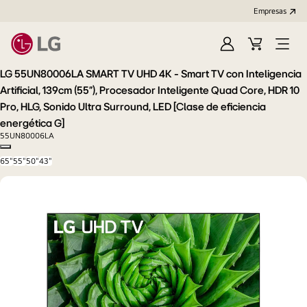
Empresas
Iniciar
Carrito
Open
Sesión
de
Menu
LG 55UN80006LA SMART TV UHD 4K - Smart TV con Inteligencia
compra
Artificial, 139cm (55"), Procesador Inteligente Quad Core, HDR 10
Pro, HLG, Sonido Ultra Surround, LED [Clase de eficiencia
energética G]
55UN80006LA
Copy model name
65"
55"
50"
43"