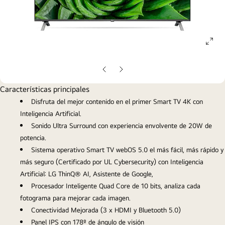
ope
gall
pop
Diapositiva
Diapositiva
anterior
siguiente
Características principales
Disfruta del mejor contenido en el primer Smart TV 4K con
Inteligencia Artificial.
Sonido Ultra Surround con experiencia envolvente de 20W de
potencia.
Sistema operativo Smart TV webOS 5.0 el más fácil, más rápido y
más seguro (Certificado por UL Cybersecurity) con Inteligencia
Artificial: LG ThinQ® AI, Asistente de Google,
Procesador Inteligente Quad Core de 10 bits, analiza cada
fotograma para mejorar cada imagen.
Conectividad Mejorada (3 x HDMI y Bluetooth 5.0)
Panel IPS con 178º de ángulo de visión