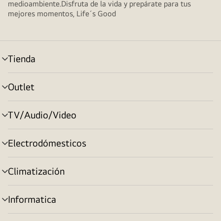
medioambiente.Disfruta de la vida y prepárate para tus
mejores momentos, Life´s Good
Tienda
Alternar
menú
Outlet
Alternar
menú
TV/Audio/Video
Alternar
menú
Electrodómesticos
Alternar
menú
Climatización
Alternar
menú
Informatica
Alternar
menú