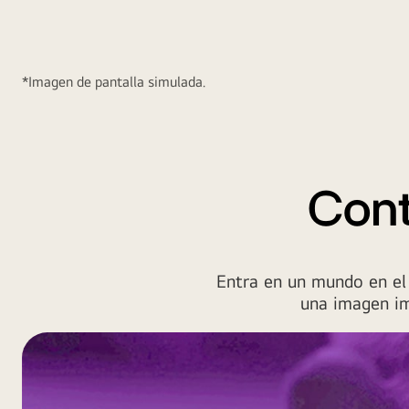
forma
cuadrada
de
*Imagen de pantalla simulada.
colores
vibrantes
que
se
estrecha
gradualmente
Cont
hacia
la
parte
Entra en un mundo en el 
posterior,
una imagen im
que
se
muestra
en
un