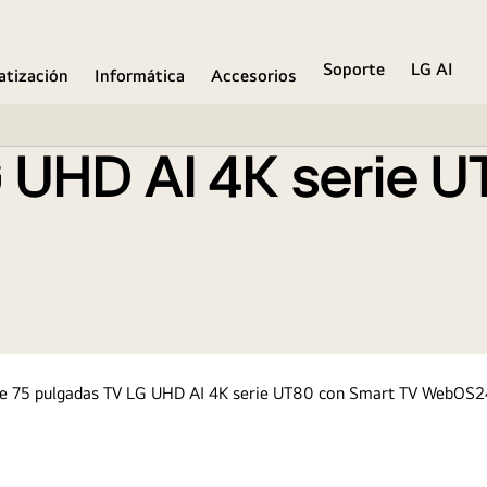
art TV WebOS24
Soporte
LG AI
atización
Informática
Accesorios
I 4K serie UT80 con Sma