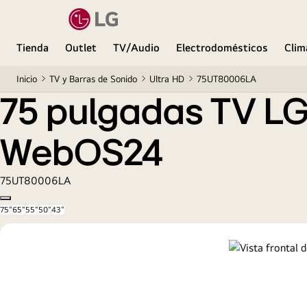
75 pulgadas TV LG UHD AI 4K serie UT80 con Sm
Tienda
Outlet
TV/Audio
Electrodomésticos
Clim
Inicio
TV y Barras de Sonido
Ultra HD
75UT80006LA
75 pulgadas TV LG UHD A
WebOS24
75UT80006LA
Copy model name
75"
65"
55"
50"
43"