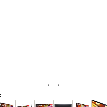
Diapositiva
Diapositiva
anterior
siguiente
Diapositiva
anterior