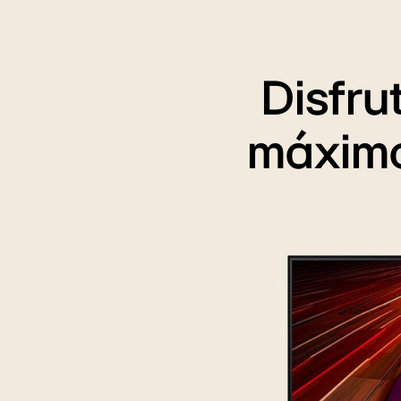
Disfru
máximo