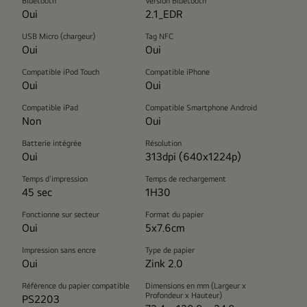
Bluetooth
Version Bluetooth
Oui
2.1_EDR
USB Micro (chargeur)
Tag NFC
Oui
Oui
Compatible iPod Touch
Compatible iPhone
Oui
Oui
Compatible iPad
Compatible Smartphone Android
Non
Oui
Batterie intégrée
Résolution
Oui
313dpi (640x1224p)
Temps d'impression
Temps de rechargement
45 sec
1H30
Fonctionne sur secteur
Format du papier
Oui
5x7.6cm
Impression sans encre
Type de papier
Oui
Zink 2.0
Référence du papier compatible
Dimensions en mm (Largeur x
Profondeur x Hauteur)
PS2203