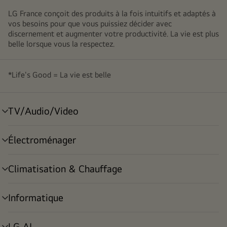
LG France conçoit des produits à la fois intuitifs et adaptés à
vos besoins pour que vous puissiez décider avec
discernement et augmenter votre productivité. La vie est plus
belle lorsque vous la respectez.
*Life's Good = La vie est belle
TV/Audio/Video
menu
déroulant
Électroménager
menu
déroulant
Climatisation & Chauffage
menu
déroulant
Informatique
menu
déroulant
LG AI