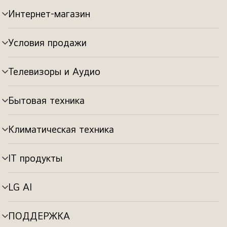
Интернет-магазин
Переключатель
меню
Условия продажи
Переключатель
меню
Телевизоры и Аудио
Переключатель
меню
Бытовая техника
Переключатель
меню
Климатическая техника
Переключатель
меню
IT продукты
Переключатель
меню
LG AI
Переключатель
меню
ПОДДЕРЖКА
Переключатель