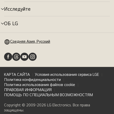
меню
Исследуйте
Переключатель
меню
ОБ LG
Переключатель
меню
Средняя Азия, Русский
КАРТА САЙТА
Условия использования сервиса LGE
Политика конфиденциальности
Политика использования файлов cookie
ПРАВОВАЯ ИНФОРМАЦИЯ
ПОМОЩЬ ПО СПЕЦИАЛЬНЫМ ВОЗМОЖНОСТЯМ
Copyright © 2009-2026 LG Electronics. Все права
защищены.