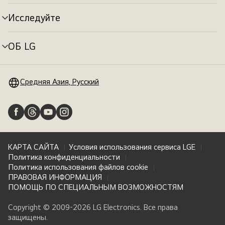
меню
Исследуйте
Переключатель
меню
ОБ LG
Переключатель
меню
Средняя Азия, Русский
КАРТА САЙТА
Условия использования сервиса LGE
Политика конфиденциальности
Политика использования файлов cookie
ПРАВОВАЯ ИНФОРМАЦИЯ
ПОМОЩЬ ПО СПЕЦИАЛЬНЫМ ВОЗМОЖНОСТЯМ
Copyright © 2009-2026 LG Electronics. Все права
защищены.