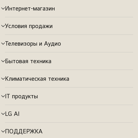
Интернет-магазин
Переключатель
меню
Условия продажи
Переключатель
меню
Телевизоры и Аудио
Переключатель
меню
Бытовая техника
Переключатель
меню
Климатическая техника
Переключатель
меню
IT продукты
Переключатель
меню
LG AI
Переключатель
меню
ПОДДЕРЖКА
Переключатель