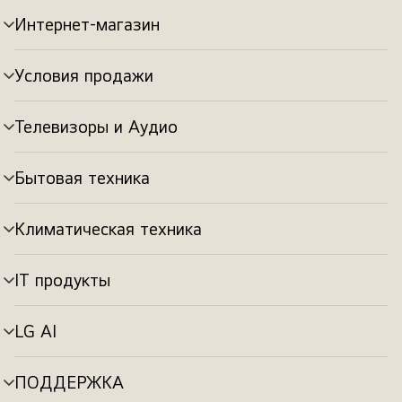
Интернет-магазин
Переключатель
меню
Условия продажи
Переключатель
меню
Телевизоры и Аудио
Переключатель
меню
Бытовая техника
Переключатель
меню
Климатическая техника
Переключатель
меню
IT продукты
Переключатель
меню
LG AI
Переключатель
меню
ПОДДЕРЖКА
Переключатель