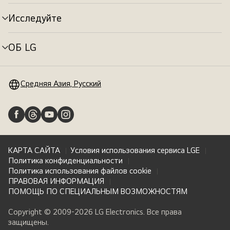
меню
Исследуйте
Переключатель
меню
ОБ LG
Переключатель
меню
Средняя Азия, Русский
КАРТА САЙТА
Условия использования сервиса LGE
Политика конфиденциальности
Политика использования файлов cookie
ПРАВОВАЯ ИНФОРМАЦИЯ
ПОМОЩЬ ПО СПЕЦИАЛЬНЫМ ВОЗМОЖНОСТЯМ
Copyright © 2009-2026 LG Electronics. Все права
защищены.