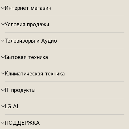
Интернет-магазин
Переключатель
меню
Условия продажи
Переключатель
меню
Телевизоры и Аудио
Переключатель
меню
Бытовая техника
Переключатель
меню
Климатическая техника
Переключатель
меню
IT продукты
Переключатель
меню
LG AI
Переключатель
меню
ПОДДЕРЖКА
Переключатель