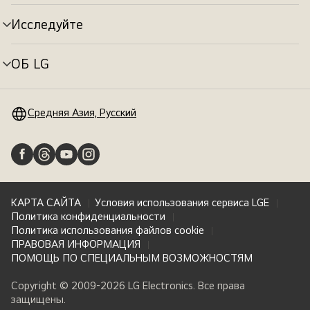
меню
Исследуйте
Переключатель
меню
ОБ LG
Переключатель
меню
Средняя Азия, Русский
КАРТА САЙТА
Условия использования сервиса LGE
Политика конфиденциальности
Политика использования файлов cookie
ПРАВОВАЯ ИНФОРМАЦИЯ
ПОМОЩЬ ПО СПЕЦИАЛЬНЫМ ВОЗМОЖНОСТЯМ
Copyright © 2009-2026 LG Electronics. Все права
защищены.