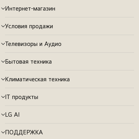
Интернет-магазин
Переключатель
меню
Условия продажи
Переключатель
меню
Телевизоры и Аудио
Переключатель
меню
Бытовая техника
Переключатель
меню
Климатическая техника
Переключатель
меню
IT продукты
Переключатель
меню
LG AI
Переключатель
меню
ПОДДЕРЖКА
Переключатель