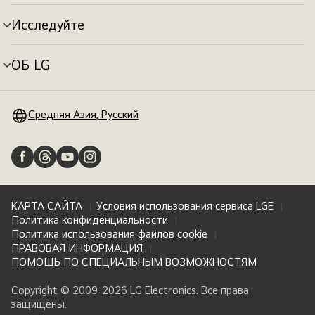
меню
Исследуйте
Переключатель
меню
ОБ LG
Переключатель
меню
Средняя Азия, Русский
КАРТА САЙТА
Условия использования сервиса LGE
Политика конфиденциальности
Политика использования файлов cookie
ПРАВОВАЯ ИНФОРМАЦИЯ
ПОМОЩЬ ПО СПЕЦИАЛЬНЫМ ВОЗМОЖНОСТЯМ
Copyright © 2009-2026 LG Electronics. Все права
защищены.