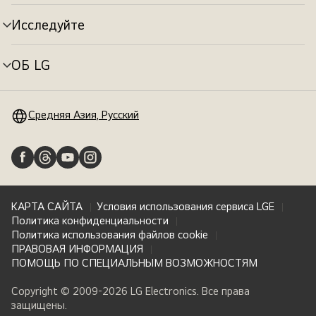
меню
Исследуйте
Переключатель
меню
ОБ LG
Переключатель
меню
Средняя Азия, Русский
КАРТА САЙТА
Условия использования сервиса LGE
Политика конфиденциальности
Политика использования файлов cookie
ПРАВОВАЯ ИНФОРМАЦИЯ
ПОМОЩЬ ПО СПЕЦИАЛЬНЫМ ВОЗМОЖНОСТЯМ
Copyright © 2009-2026 LG Electronics. Все права
защищены.