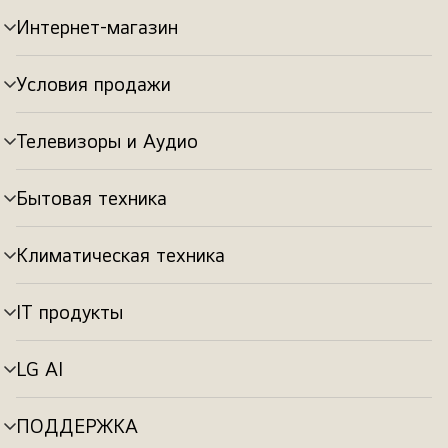
Интернет-магазин
Переключатель
меню
Условия продажи
Переключатель
меню
Телевизоры и Аудио
Переключатель
меню
Бытовая техника
Переключатель
меню
Климатическая техника
Переключатель
меню
IT продукты
Переключатель
меню
LG AI
Переключатель
меню
ПОДДЕРЖКА
Переключатель