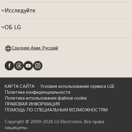
меню
Исследуйте
Переключатель
меню
ОБ LG
Переключатель
меню
Средняя Азия, Русский
КАРТА САЙТА
Условия использования сервиса LGE
Политика конфиденциальности
Политика использования файлов cookie
ПРАВОВАЯ ИНФОРМАЦИЯ
ПОМОЩЬ ПО СПЕЦИАЛЬНЫМ ВОЗМОЖНОСТЯМ
Copyright © 2009-2026 LG Electronics. Все права
защищены.