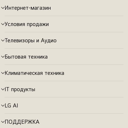
Интернет-магазин
Переключатель
меню
Условия продажи
Переключатель
меню
Телевизоры и Аудио
Переключатель
меню
Бытовая техника
Переключатель
меню
Климатическая техника
Переключатель
меню
IT продукты
Переключатель
меню
LG AI
Переключатель
меню
ПОДДЕРЖКА
Переключатель