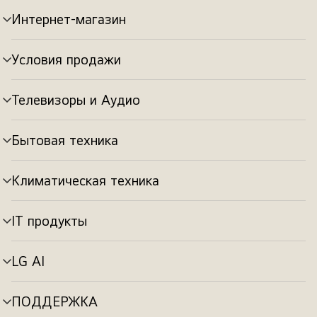
Интернет-магазин
Переключатель
меню
Условия продажи
Переключатель
меню
Телевизоры и Аудио
Переключатель
меню
Бытовая техника
Переключатель
меню
Климатическая техника
Переключатель
меню
IT продукты
Переключатель
меню
LG AI
Переключатель
меню
ПОДДЕРЖКА
Переключатель