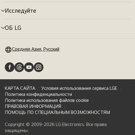
меню
Исследуйте
Переключатель
меню
ОБ LG
Переключатель
меню
Средняя Азия, Русский
КАРТА САЙТА
Условия использования сервиса LGE
Политика конфиденциальности
Политика использования файлов cookie
ПРАВОВАЯ ИНФОРМАЦИЯ
ПОМОЩЬ ПО СПЕЦИАЛЬНЫМ ВОЗМОЖНОСТЯМ
Copyright © 2009-2026 LG Electronics. Все права
защищены.