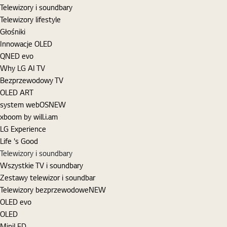
Telewizory i soundbary
Telewizory lifestyle
Głośniki
Innowacje OLED
QNED evo
Why LG AI TV
Bezprzewodowy TV
OLED ART
system webOS
NEW
xboom by will.i.am
LG Experience
Life 's Good
Telewizory i soundbary
Wszystkie TV i soundbary
Zestawy telewizor i soundbar
Telewizory bezprzewodowe
NEW
OLED evo
OLED
MiniLED