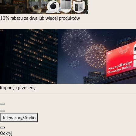
13% rabatu za dwa lub więcej produktów
Kupony i przeceny
Poprzedni slajd
Następny slajd
Telewizory/Audio
Zamknij
Odkryj