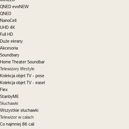
QNED evo
NEW
QNED
NanoCell
UHD 4K
Full HD
Duże ekrany
Akcesoria
Soundbary
Home Theater Soundbar
Telewizory lifestyle
Kolekcja objet TV - pose
Kolekcja objet TV - easel
Flex
StanbyME
Słuchawki
Wszystkie słuchawki
Telewizor w calach
Co najmniej 86 cali