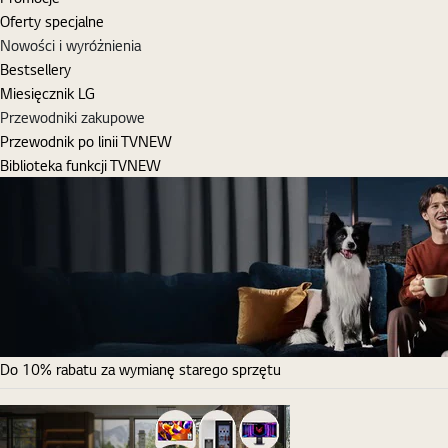
Oferty specjalne
Nowości i wyróżnienia
Bestsellery
Miesięcznik LG
Przewodniki zakupowe
Przewodnik po linii TV
NEW
Biblioteka funkcji TV
NEW
Do 10% rabatu za wymianę starego sprzętu