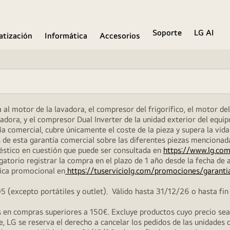
Soporte
LG AI
atización
Informática
Accesorios
al motor de la lavadora, el compresor del frigorífico, el motor del 
dora, y el compresor Dual Inverter de la unidad exterior del equip
 comercial, cubre únicamente el coste de la pieza y supera la vida
 de esta garantía comercial sobre las diferentes piezas menciona
méstico en cuestión que puede ser consultada en
https://www.lg.com
atorio registrar la compra en el plazo de 1 año desde la fecha de a
ica promocional en
https://tuserviciolg.com/promociones/garanti
excepto portátiles y outlet). Válido hasta 31/12/26 o hasta fin 
en compras superiores a 150€. Excluye productos cuyo precio sea i
, LG se reserva el derecho a cancelar los pedidos de las unidades 