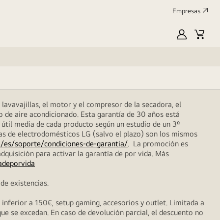
Empresas
MyLG
Carrit
de
compr
lavavajillas, el motor y el compresor de la secadora, el
o de aire acondicionado. Esta garantía de 30 años está
 útil media de cada producto según un estudio de un 3º
das de electrodomésticos LG (salvo el plazo) son los mismos
/es/soporte/condiciones-de-garantia/
. La promoción es
dquisición para activar la garantía de por vida. Más
adeporvida
de existencias.
nferior a 150€, setup gaming, accesorios y outlet. Limitada a
que se excedan. En caso de devolución parcial, el descuento no