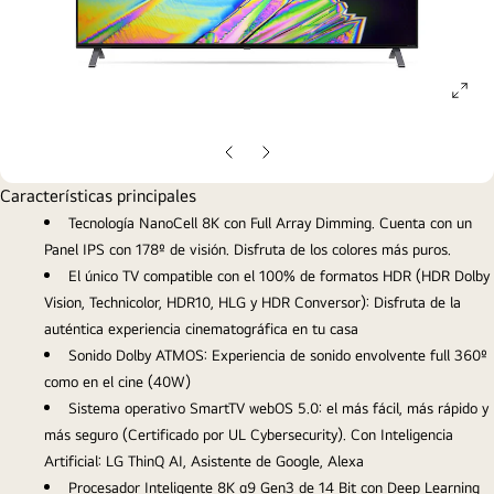
ope
gall
pop
Diapositiva
Diapositiva
anterior
siguiente
Características principales
Tecnología NanoCell 8K con Full Array Dimming. Cuenta con un
Panel IPS con 178º de visión. Disfruta de los colores más puros.
El único TV compatible con el 100% de formatos HDR (HDR Dolby
Vision, Technicolor, HDR10, HLG y HDR Conversor): Disfruta de la
auténtica experiencia cinematográfica en tu casa
Sonido Dolby ATMOS: Experiencia de sonido envolvente full 360º
como en el cine (40W)
Sistema operativo SmartTV webOS 5.0: el más fácil, más rápido y
más seguro (Certificado por UL Cybersecurity). Con Inteligencia
Artificial: LG ThinQ AI, Asistente de Google, Alexa
Procesador Inteligente 8K α9 Gen3 de 14 Bit con Deep Learning