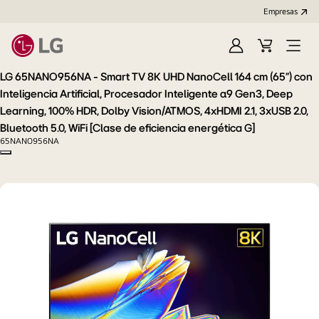
Empresas
Iniciar
Carrito
Open
Sesión
de
Menu
LG 65NANO956NA - Smart TV 8K UHD NanoCell 164 cm (65") con
compra
Inteligencia Artificial, Procesador Inteligente α9 Gen3, Deep
Learning, 100% HDR, Dolby Vision/ATMOS, 4xHDMI 2.1, 3xUSB 2.0,
Bluetooth 5.0, WiFi [Clase de eficiencia energética G]
65NANO956NA
Copy model name