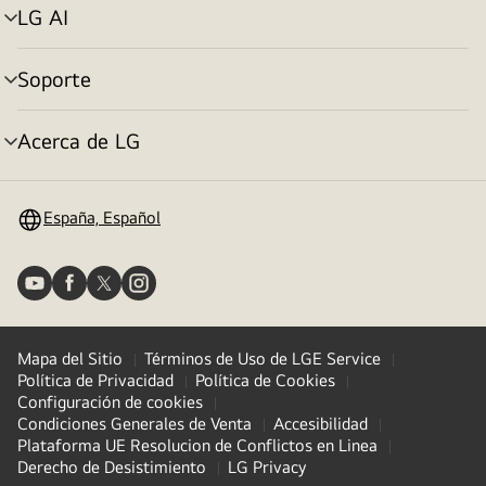
LG AI
Alternar
menú
Soporte
Alternar
menú
Acerca de LG
Alternar
menú
España, Español
Mapa del Sitio
Términos de Uso de LGE Service
Política de Privacidad
Política de Cookies
Configuración de cookies
Condiciones Generales de Venta
Accesibilidad
Plataforma UE Resolucion de Conflictos en Linea
Derecho de Desistimiento
LG Privacy