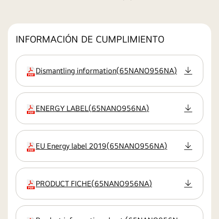
INFORMACIÓN DE CUMPLIMIENTO
Dismantling information
(
65NANO956NA
)
extensión:pdf
ENERGY LABEL
(
65NANO956NA
)
extensión:pdf
EU Energy label 2019
(
65NANO956NA
)
extensión:pdf
PRODUCT FICHE
(
65NANO956NA
)
extensión:pdf