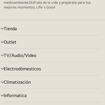
medioambiente.Disfruta de la vida y prepárate para tus
mejores momentos, Life´s Good
Tienda
Alternar
menú
Outlet
Alternar
menú
TV/Audio/Video
Alternar
menú
Electrodómesticos
Alternar
menú
Climatización
Alternar
menú
Informatica
Alternar
menú