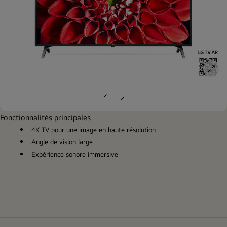
ope
gall
pop
Diapositive
Diapositive
précédente
suivante
Fonctionnalités principales
4K TV pour une image en haute résolution
Angle de vision large
Expérience sonore immersive