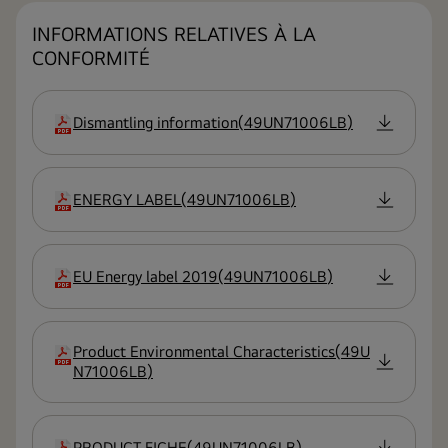
INFORMATIONS RELATIVES À LA
CONFORMITÉ
Dismantling information
(
49UN71006LB
)
extension
ENERGY LABEL
(
49UN71006LB
)
extension
EU Energy label 2019
(
49UN71006LB
)
extension
Product Environmental Characteristics
(
49U
extension
N71006LB
)
PRODUCT FICHE
(
49UN71006LB
)