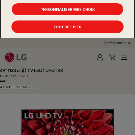
PERSONNALISER MES CHOIX
TOUT REFUSER
Professionnels
Se
Panier
Open
connecter
d'achat
Menu
49'' (123 cm) | TV LED | UHD | 4K
LG 49UN71006LB
Copy model name
43"
49"
55"
60"
65"
70"