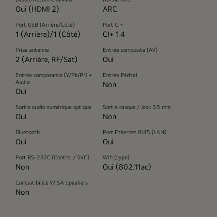
Oui (HDMI 2)
ARC
Port USB (Arrière/Côté)
Port Ci+
1 (Arrière)/1 (Côté)
CI+ 1.4
Prise antenne
Entrée composite (AV)
2 (Arrière, RF/Sat)
Oui
Entrée composante (Y/Pb/Pr) +
Entrée Péritel
Audio
Non
Oui
Sortie audio numérique optique
Sortie casque / Jack 3.5 mm
Oui
Non
Bluetooth
Port Ethernet RJ45 (LAN)
Oui
Oui
Port RS-232C (Control / SVC)
Wifi (type)
Non
Oui (802.11ac)
Compatibilité WiSA Speakers
Non