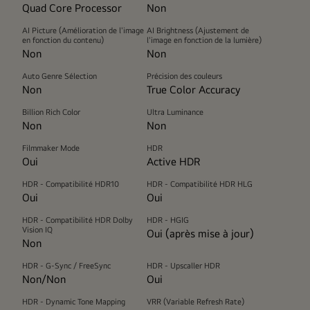
Quad Core Processor
Non
AI Picture (Amélioration de l'image
AI Brightness (Ajustement de
en fonction du contenu)
l'image en fonction de la lumière)
Non
Non
Auto Genre Sélection
Précision des couleurs
Non
True Color Accuracy
Billion Rich Color
Ultra Luminance
Non
Non
Filmmaker Mode
HDR
Oui
Active HDR
HDR - Compatibilité HDR10
HDR - Compatibilité HDR HLG
Oui
Oui
HDR - Compatibilité HDR Dolby
HDR - HGIG
Vision IQ
Oui (après mise à jour)
Non
HDR - G-Sync / FreeSync
HDR - Upscaller HDR
Non/Non
Oui
HDR - Dynamic Tone Mapping
VRR (Variable Refresh Rate)