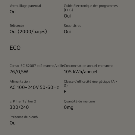
Verrouillage parental
Guide électronique des programmes
(EPG)
Oui
Oui
Télétexte
Sous-titres
Oui (2000/pages)
Oui
ECO
Conso IEC 62087 ed2 marche/veille
Consommation annuel en marche
76/0,5W
105 kWh/annuel
Alimentation
Classe d'efficacité énergétique (A -
G)
AC 100~240V 50-60Hz
F
ErP Tier 1 / Tier 2
Quantité de mercure
300/240
0mg
Présence de plomb
Oui