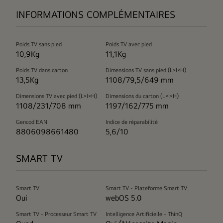
INFORMATIONS COMPLÉMENTAIRES
Poids TV sans pied
Poids TV avec pied
10,9Kg
11,1Kg
Poids TV dans carton
Dimensions TV sans pied (L×l×H)
13,5Kg
1108/79,5/649 mm
Dimensions TV avec pied (L×l×H)
Dimensions du carton (L×l×H)
1108/231/708 mm
1197/162/775 mm
Gencod EAN
Indice de réparabilité
8806098661480
5,6/10
SMART TV
Smart TV
Smart TV - Plateforme Smart TV
Oui
webOS 5.0
Smart TV - Processeur Smart TV
Intelligence Artificielle - ThinQ