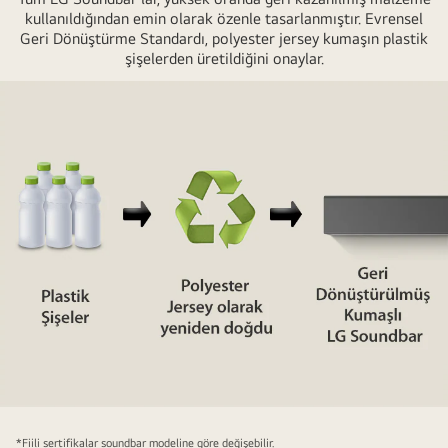
kullanıldığından emin olarak özenle tasarlanmıştır. Evrensel
çerçeve
Geri Dönüştürme Standardı, polyester jersey kumaşın plastik
görüntüsü.
şişelerden üretildiğini onaylar.
Soundbar'ın
metal
çerçevesinin
arkasına
eğimli
bakış
ve
çerçevenin
kenarını
gösteren
""Geri
Dönüştürülmüş
Plastik""
yazısı."
Arkada
soundbar'ın
*Fiili sertifikalar soundbar modeline göre değişebilir.