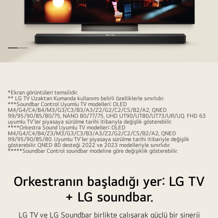
çalan
bir
adamı
gösterirken
açılı
bir
LG
perspektifte
TV
duvara
ekranında
*Ekran görüntüleri temsilidir.
karşı.
** LG TV Uzaktan Kumanda kullanımı belirli özelliklerle sınırlıdır.
keyifli
***Soundbar Control Uyumlu TV modelleri: OLED
LG
M4/G4/C4/B4/M3/G3/C3/B3/A3/Z2/G2/C2/CS/B2/A2, QNED
bir
99/95/90/85/80/75, NANO 80/77/75, UHD UT90/UT80/UT73/UR/UQ. FHD 63
Soundbar
uyumlu TV’ler piyasaya sürülme tarihi itibarıyla değişlik gösterebilir.
konser
****Orkestra Sound Uyumlu TV modelleri: OLED
ve
M4/G4/C4/B4/Z3/M3/G3/C3/B3/A3/Z2/G2/C2/CS/B2/A2, QNED
gösteriliyor.
99/95/90/85/80. Uyumlu TV’ler piyasaya sürülme tarihi itibariyle değişlik
LG
gösterebilir. QNED 80 desteği 2022 ve 2023 modelleriyle sınırlıdır.
Altta
*****Soundbar Control soundbar modeline göre değişiklik gösterebilir.
QNED
LG
TV
Soundbar
QNED
Orkestranın başladığı yer: LG TV
yer
Eşleşen
+ LG soundbar.
alıyor.
Braket
ile
LG TV ve LG Soundbar birlikte çalışarak güçlü bir sinerji