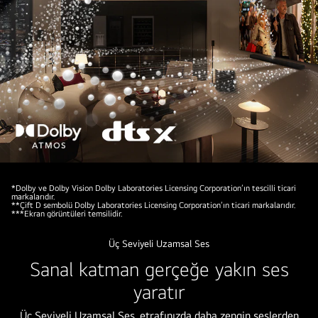
"Modern
bir
*Dolby ve Dolby Vision Dolby Laboratories Licensing Corporation’ın tescilli ticari
markalarıdır.
apartman
**Çift D sembolü Dolby Laboratories Licensing Corporation’ın ticari markalarıdır.
***Ekran görüntüleri temsilidir.
dairesine
yerleştirilmiş
Üç Seviyeli Uzamsal Ses
LG
Sanal katman gerçeğe yakın ses
OLED
yaratır
TV
ve
Üç Seviyeli Uzamsal Ses, etrafınızda daha zengin seslerden