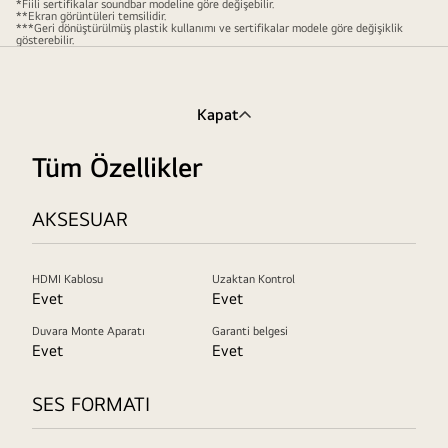
Soundbar'ın
*Fiili sertifikalar soundbar modeline göre değişebilir.
**Ekran görüntüleri temsilidir.
ambalajı
***Geri dönüştürülmüş plastik kullanımı ve sertifikalar modele göre değişiklik
gösterebilir.
bej
renkli
bir
Kapat
arka
plan
Tüm Özellikler
üzerinde
çizilmiş
AKSESUAR
ağaçlardan
oluşuyor.
Energy
HDMI Kablosu
Uzaktan Kontrol
Star
Evet
Evet
logosu
Duvara Monte Aparatı
Garanti belgesi
SGS
Evet
Evet
Eko
Ürün
SES FORMATI
logosu