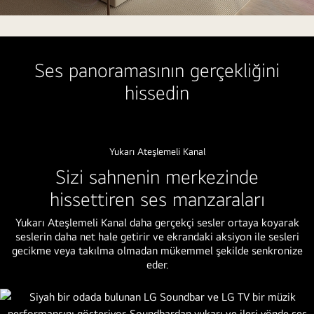
ahşap
bir
stand
duruyor.
Ses panoramasının gerçekliğini
LG
hissedin
Soundbar
ve
LG
QNED
Yukarı Ateşlemeli Kanal
TV,
Sizi sahnenin merkezinde
çocuk
hissettiren ses manzaraları
oyuncaklarının
bulunduğu
Yukarı Ateşlemeli Kanal daha gerçekçi sesler ortaya koyarak
samimi
seslerin daha net hale getirir ve ekrandaki aksiyon ile sesleri
ve
gecikme veya takılma olmadan mükemmel şekilde senkronize
eder.
loş
bir
yaşam