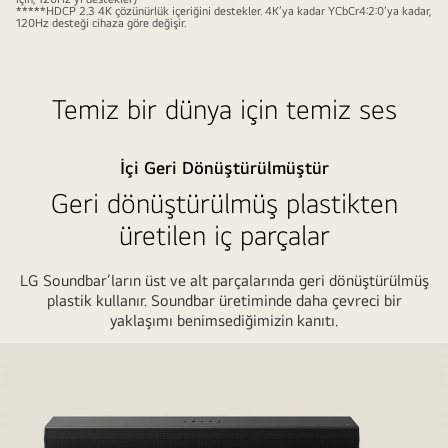
dışında
*****HDCP 2.3 4K çözünürlük içeriğini destekler. 4K’ya kadar YCbCr4:2:0’ya kadar,
son
120Hz desteği cihaza göre değişir.
dakika
haberlerini
sunan
Temiz bir dünya için temiz ses
bir
haber
İçi Geri Dönüştürülmüştür
spikeri
gösteriliyor.
Geri dönüştürülmüş plastikten
Soldaki
üretilen iç parçalar
TV’de
bir
LG Soundbar’ların üst ve alt parçalarında geri dönüştürülmüş
aksiyon
plastik kullanır. Soundbar üretiminde daha çevreci bir
filminden
yaklaşımı benimsediğimizin kanıtı.
gölgedeki
bir
adamın
hareketsiz
görüntüsü