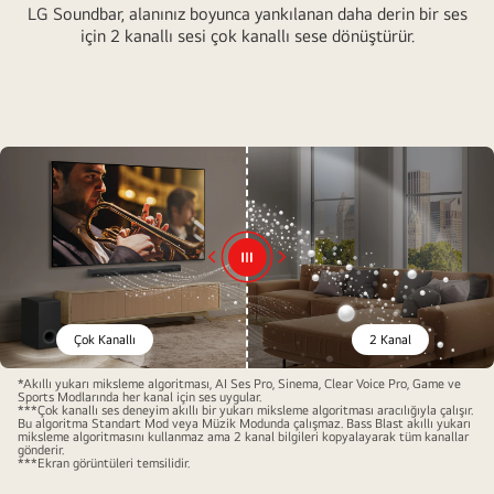
LG Soundbar, alanınız boyunca yankılanan daha derin bir ses
için 2 kanallı sesi çok kanallı sese dönüştürür.
Çok Kanallı
2 Kanal
*Akıllı yukarı miksleme algoritması, AI Ses Pro, Sinema, Clear Voice Pro, Game ve
Sports Modlarında her kanal için ses uygular.
***Çok kanallı ses deneyim akıllı bir yukarı miksleme algoritması aracılığıyla çalışır.
Bu algoritma Standart Mod veya Müzik Modunda çalışmaz. Bass Blast akıllı yukarı
miksleme algoritmasını kullanmaz ama 2 kanal bilgileri kopyalayarak tüm kanallar
gönderir.
***Ekran görüntüleri temsilidir.