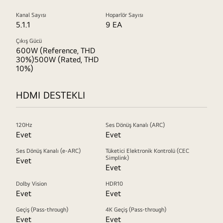
Kanal Sayısı
Hoparlör Sayısı
5.1.1
9 EA
Çıkış Gücü
600W (Reference, THD
30%)500W (Rated, THD
10%)
HDMI DESTEKLI
120Hz
Ses Dönüş Kanalı (ARC)
Evet
Evet
Ses Dönüş Kanalı (e-ARC)
Tüketici Elektronik Kontrolü (CEC
Simplink)
Evet
Evet
Dolby Vision
HDR10
Evet
Evet
Geçiş (Pass-through)
4K Geçiş (Pass-through)
Evet
Evet