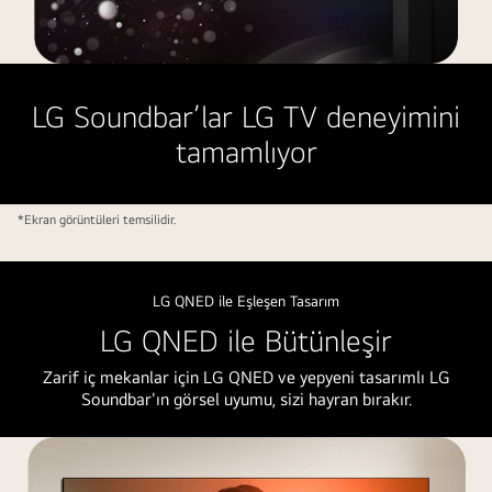
Bir
oturma
LG Soundbar’lar LG TV deneyimini
odasında
tamamlıyor
bulunan
LG
Soundbar
*Ekran görüntüleri temsilidir.
ve
LG
TV
LG QNED ile Eşleşen Tasarım
bir
LG QNED ile Bütünleşir
orkestra
performansını
Zarif iç mekanlar için LG QNED ve yepyeni tasarımlı LG
gösteriyor.
Soundbar'ın görsel uyumu, sizi hayran bırakır.
Ses
dalgalarını
temsil