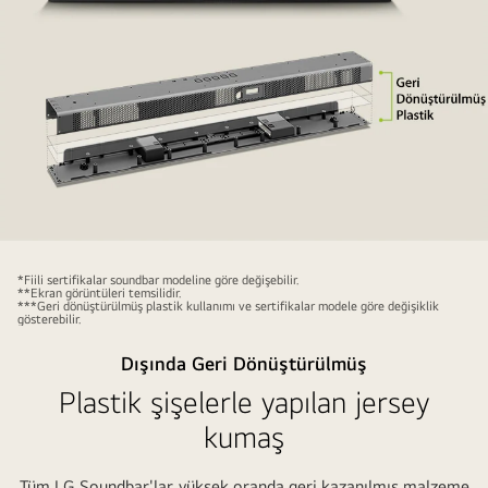
gösteriliyor.
TV
ve
soundbar
arasında
bir
ses
dalgasına
ait
mor
"Arkada
bir
soundbar'ın
*Fiili sertifikalar soundbar modeline göre değişebilir.
**Ekran görüntüleri temsilidir.
diyagram
önden
***Geri dönüştürülmüş plastik kullanımı ve sertifikalar modele göre değişiklik
gösterebilir.
yer
bir
alıyor.
perspektifi
Dışında Geri Dönüştürülmüş
ve
Plastik şişelerle yapılan jersey
önde
kumaş
soundbar'ın
metal
Tüm LG Soundbar'lar, yüksek oranda geri kazanılmış malzeme
bir