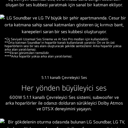
LG
oluşan bir ses kubbesi yaratmak için sanal bir katman ekliyor.
Soundbar’da
film
oynatılıyor.
Ses
dalgalarını
*Üç Seviyeli Uzamsal Ses Sinema ve AI Ses Pro modları için kullanılabilir.
temsil
**Orta katman Soundbar’ın hoparlör kanalı kullanılarak yaratılır. Ön ve ön üst
hoparlörlerin sesi bir ses alanı oluşturacak şekilde sentezlenir. Arka hoparlör yoksa
eden
arka alan yaratılamaz.
***Ekran görüntüleri temsilidir.
beyaz
****Arka hoparlör yoksa arka alan yaratılamaz.
boncuklar
Soundbar
ve
5.1.1 kanallı Çevreleyici Ses
TV’den
Her yönden büyüleyici ses
yukarı
600W 5.1.1 kanallı Çevreleyici Ses sistemi, subwoofer ve
ve
arka hoparlörler ile odanızı dolduran sürükleyici Dolby Atmos
aşağı
ve DTS:X deneyimini yaşayın.
yönde
fırlayarak
alanda