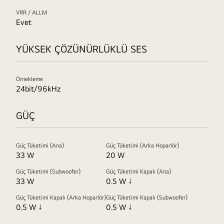
VRR / ALLM
Evet
YÜKSEK ÇÖZÜNÜRLÜKLÜ SES
Örnekleme
24bit/96kHz
GÜÇ
Güç Tüketimi (Ana)
Güç Tüketimi (Arka Hoparlör)
33 W
20 W
Güç Tüketimi (Subwoofer)
Güç Tüketimi Kapalı (Ana)
33 W
0.5 W ↓
Güç Tüketimi Kapalı (Arka Hoparlör)
Güç Tüketimi Kapalı (Subwoofer)
0.5 W ↓
0.5 W ↓