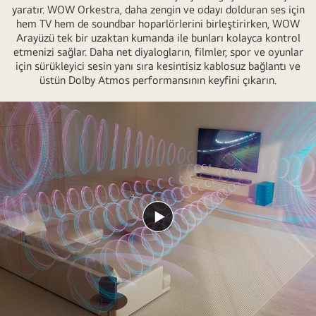
krem
yaratır. WOW Orkestra, daha zengin ve odayı dolduran ses için
hem TV hem de soundbar hoparlörlerini birleştirirken, WOW
rengi
Arayüzü tek bir uzaktan kumanda ile bunları kolayca kontrol
bir
etmenizi sağlar. Daha net diyalogların, filmler, spor ve oyunlar
duvara
için sürükleyici sesin yanı sıra kesintisiz kablosuz bağlantı ve
karşı.
üstün Dolby Atmos performansının keyfini çıkarın.
TV,
bir
kayıt
stüdyosunda
şarkı
söyleyen
bir
kadının
Videoyu
videosunu
oynat
gösteriyor.
TV’nin
altında
modern,
geometrik