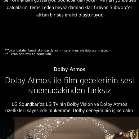
alanında,
QNED
Matching
TV
Bracket
ise
duvarda.
*Yukarıdakiler, kendi standartlarının incelenmesiyle doğrulanmıştır.
TV
**Ekran görüntüleri temsilidir.
çello
çalan
Dolby Atmos
küçük
Dolby Atmos ile film gecelerinin sesi
bir
sinemadakinden farksız
çocuğun
videosunu
LG Soundbar’da LG TV’nin Dolby Vision ve Dolby Atmos
gösteriyor.
özellikleri sayesinde mükemmel Dolby deneyiminin içine dalın.