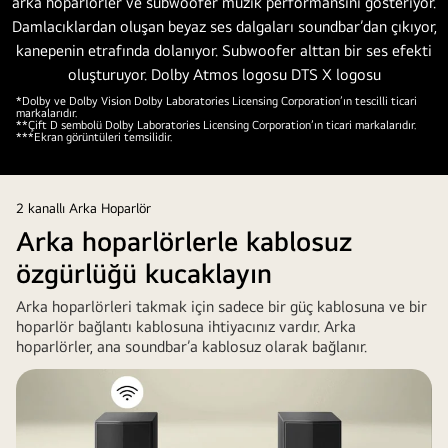
bir
ses
kubbesi
meydana
*Dolby ve Dolby Vision Dolby Laboratories Licensing Corporation’ın tescilli ticari
getiriyor.
markalarıdır.
**Çift D sembolü Dolby Laboratories Licensing Corporation’ın ticari markalarıdır.
Dolby
***Ekran görüntüleri temsilidir.
Atmos
logosu
DTS
2 kanallı Arka Hoparlör
X
Arka hoparlörlerle kablosuz
logosu"
özgürlüğü kucaklayın
Arka hoparlörleri takmak için sadece bir güç kablosuna ve bir
hoparlör bağlantı kablosuna ihtiyacınız vardır. Arka
hoparlörler, ana soundbar’a kablosuz olarak bağlanır.