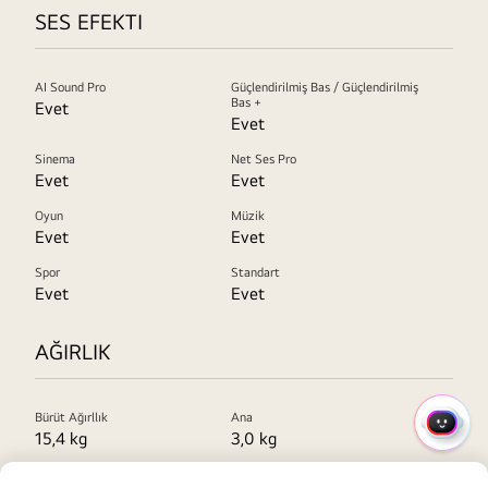
SES EFEKTI
AI Sound Pro
Güçlendirilmiş Bas / Güçlendirilmiş
Bas +
Evet
Evet
Sinema
Net Ses Pro
Evet
Evet
Oyun
Müzik
Evet
Evet
Spor
Standart
Evet
Evet
AĞIRLIK
Bürüt Ağırllık
Ana
HIZLI
15,4 kg
3,0 kg
MENÜ
Arka Hoparlör (2EA)
Subwoofer