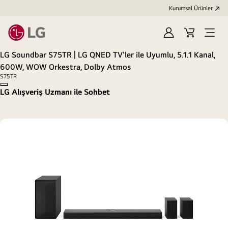
Kurumsal Ürünler
Oturum
Alışveriş
Open
aç
Sepeti
Menu
LG Soundbar S75TR | LG QNED TV'ler ile Uyumlu, 5.1.1 Kanal,
600W, WOW Orkestra, Dolby Atmos
S75TR
Copy model name
LG Alışveriş Uzmanı ile Sohbet