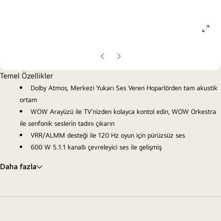
ope
gall
pop
Önceki
Sonraki
Slayt
Slayt
Temel Özellikler
Dolby Atmos, Merkezi Yukarı Ses Veren Hoparlörden tam akustik
ortam
WOW Arayüzü ile TV'nizden kolayca kontol edin, WOW Orkestra
ile senfonik seslerin tadını çıkarın
VRR/ALMM desteği ile 120 Hz oyun için pürüzsüz ses
600 W 5.1.1 kanallı çevreleyici ses ile gelişmiş
Daha fazla