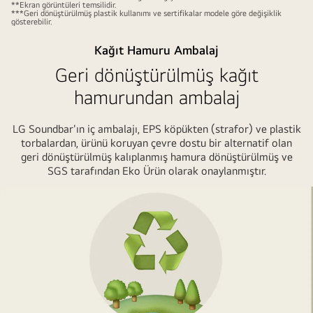
**Ekran görüntüleri temsilidir.
önden
***Geri dönüştürülmüş plastik kullanımı ve sertifikalar modele göre değişiklik
gösterebilir.
bir
perspektifi
Kağıt Hamuru Ambalaj
ve
Geri dönüştürülmüş kağıt
önde
hamurundan ambalaj
soundbar'ın
metal
LG Soundbar'ın iç ambalajı, EPS köpükten (strafor) ve plastik
bir
torbalardan, ürünü koruyan çevre dostu bir alternatif olan
çerçeve
geri dönüştürülmüş kalıplanmış hamura dönüştürülmüş ve
görüntüsü.
SGS tarafından Eko Ürün olarak onaylanmıştır.
Soundbar'ın
metal
çerçevesinin
arkasına
eğimli
bakış
ve
çerçevenin