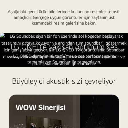
Aşağıdaki genel ürün bilgilerinde kullanılan resimler temsili
amaçlıdır. Gerçeğe uygun görüntüler için sayfanın üst
kısmındaki resim galerisine bakın.
LG QNED’e yakışan optimum ses
LG QNED deneyimini, tasarımı ve ses performansı ile
tamamlayan Soundbar ile tamamlayın.
Videoyu
durdur
Büyüleyici akustik sizi çevreliyor