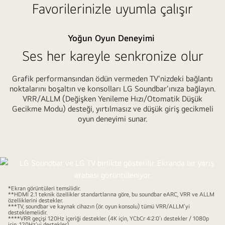
Favorilerinizle uyumla çalışır
yer
alıyor.
Hemen
Yoğun Oyun Deneyimi
üstteki
Ses her kareyle senkronize olur
TV’de
bir
Grafik performansından ödün vermeden TV'nizdeki bağlantı
kadın
noktalarını boşaltın ve konsolları LG Soundbar'ınıza bağlayın.
şarkıcının
VRR/ALLM (Değişken Yenileme Hızı/Otomatik Düşük
şarkı
Gecikme Modu) desteği, yırtılmasız ve düşük giriş gecikmeli
söylediği
oyun deneyimi sunar.
konser
gösteriliyor.
A
Sağ
warm
taraftaki
gray
TV’de
area
süslemeli
*Ekran görüntüleri temsilidir.
for
**HDMI 2.1 teknik özellikler standartlarına göre, bu soundbar eARC, VRR ve ALLM
bir
özelliklerini destekler.
design
***TV, soundbar ve kaynak cihazın (ör. oyun konsolu) tümü VRR/ALLM’yi
binanın
desteklemelidir.
purpose.
****VRR geçişi 120Hz içeriği destekler. (4K için, YCbCr 4:2:0’ı destekler / 1080p
için, 120Hz’yi destekler)