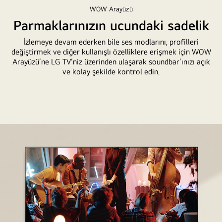
LG
WOW Arayüzü
QNED
Parmaklarınızın ucundaki sadelik
TV,
İzlemeye devam ederken bile ses modlarını, profilleri
QNED
değiştirmek ve diğer kullanışlı özelliklere erişmek için WOW
Matching
Arayüzü’ne LG TV’niz üzerinden ulaşarak soundbar’ınızı açık
Bracket
ve kolay şekilde kontrol edin.
ile
birlikte
gri
ve
ahşap
bir
yaşam
alanında,
LG
QNED
TV
gitar