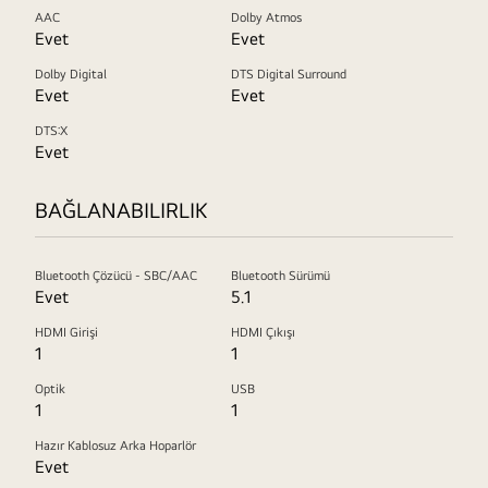
AAC
Dolby Atmos
Evet
Evet
Dolby Digital
DTS Digital Surround
Evet
Evet
DTS:X
Evet
BAĞLANABILIRLIK
Bluetooth Çözücü - SBC/AAC
Bluetooth Sürümü
Evet
5.1
HDMI Girişi
HDMI Çıkışı
1
1
Optik
USB
1
1
Hazır Kablosuz Arka Hoparlör
Evet