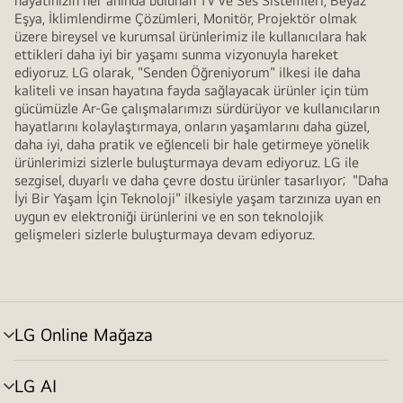
hayatınızın her anında bulunan TV ve Ses Sistemleri, Beyaz
Eşya, İklimlendirme Çözümleri, Monitör, Projektör olmak
üzere bireysel ve kurumsal ürünlerimiz ile kullanıcılara hak
ettikleri daha iyi bir yaşamı sunma vizyonuyla hareket
ediyoruz. LG olarak, "Senden Öğreniyorum" ilkesi ile daha
kaliteli ve insan hayatına fayda sağlayacak ürünler için tüm
gücümüzle Ar-Ge çalışmalarımızı sürdürüyor ve kullanıcıların
hayatlarını kolaylaştırmaya, onların yaşamlarını daha güzel,
daha iyi, daha pratik ve eğlenceli bir hale getirmeye yönelik
ürünlerimizi sizlerle buluşturmaya devam ediyoruz. LG ile
sezgisel, duyarlı ve daha çevre dostu ürünler tasarlıyor; "Daha
İyi Bir Yaşam İçin Teknoloji" ilkesiyle yaşam tarzınıza uyan en
uygun ev elektroniği ürünlerini ve en son teknolojik
gelişmeleri sizlerle buluşturmaya devam ediyoruz.
LG Online Mağaza
menü
değiştir
LG AI
menü