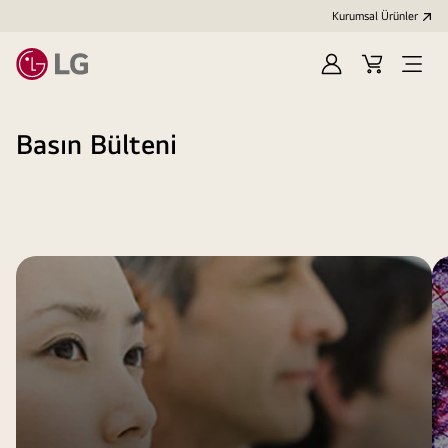
Kurumsal Ürünler
Oturum
Alışveriş
Open
aç
Sepeti
Menu
Basın Bülteni