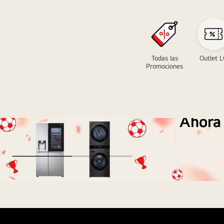
LG
Todas las
Outlet 
Promociones
Ahora 
Banner
informativo
pymes