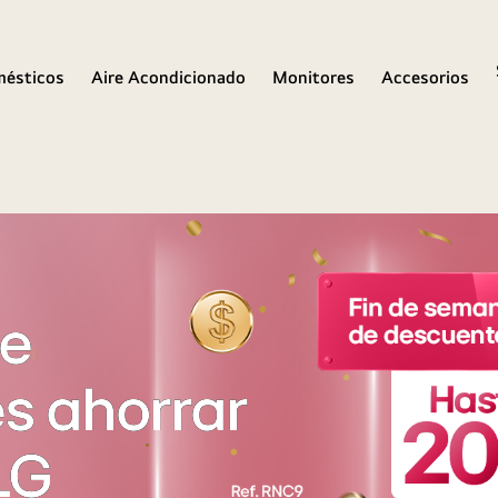
mésticos
Aire Acondicionado
Monitores
Accesorios
te
s ahorrar
LG