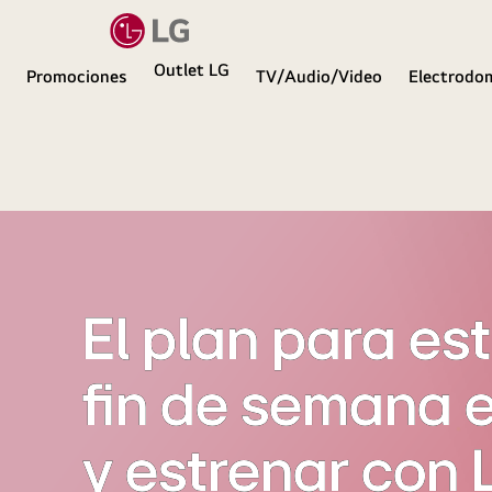
Outlet LG
Promociones
TV/Audio/Video
Electrodo
Electrodomésticos
y
Tecnología
LG
Colombia
El plan para es
fin de semana e
y estrenar con 