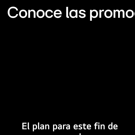
Conoce las promo
Fin
B
de
p
semana
descuentos
s
en
l
LG
K
El plan para este fin de