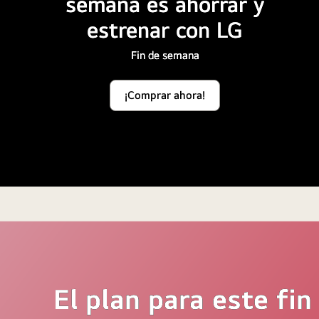
semana es ahorrar y
estrenar con LG
Fin de semana
¡Comprar ahora!
<br>
<br>
El plan para este fi