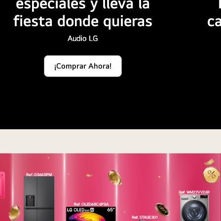
especiales y lleva la
fiesta donde quieras
c
Audio LG
¡Comprar Ahora!
<br>
<br>