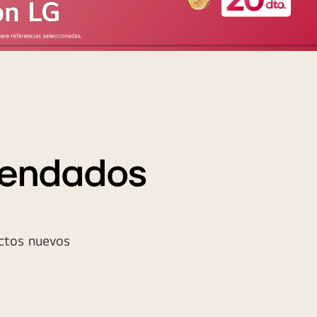
on LG
mendados
ctos nuevos