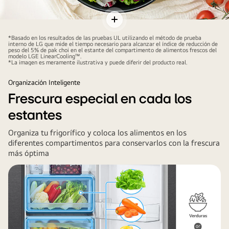
Mano
Alternar
sostiene
contenidos
*Basado en los resultados de las pruebas UL utilizando el método de prueba
interno de LG que mide el tiempo necesario para alcanzar el índice de reducción de
un
peso del 5% de pak choi en el estante del compartimento de alimentos frescos del
modelo LGE LinearCooling™.
bol
*La imagen es meramente ilustrativa y puede diferir del producto real.
de
Organización Inteligente
ensalada
Frescura especial en cada los
verde
y
estantes
roja,
Organiza tu frigorífico y coloca los alimentos en los
con
diferentes compartimentos para conservarlos con la frescura
tomates
más óptima
rojos
al
lado
sobre
tela
blanca.