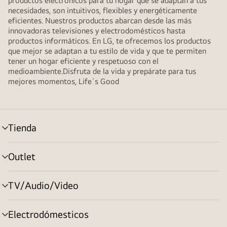
productos electrónicos para tu hogar que se adaptan a tus
necesidades, son intuitivos, flexibles y energéticamente
eficientes. Nuestros productos abarcan desde las más
innovadoras televisiones y electrodomésticos hasta
productos informáticos. En LG, te ofrecemos los productos
que mejor se adaptan a tu estilo de vida y que te permiten
tener un hogar eficiente y respetuoso con el
medioambiente.Disfruta de la vida y prepárate para tus
mejores momentos, Life´s Good
Tienda
Alternar
menú
Outlet
Alternar
menú
TV/Audio/Video
Alternar
menú
Electrodómesticos
Alternar