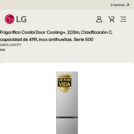
Empresas
Iniciar
Carrito
Open
Sesión
de
Menu
Frigorífico Combi Door Cooling+, 2,03m, Clasificación C,
compra
capacidad de 419l, inox antihuellas. Serie 500
GBV5240CPY
Copy model name