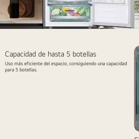
Se
adapta
a
Capacidad de hasta 5 botellas
tus
necesidades
Uso más eficiente del espacio, consiguiendo una capacidad
para 5 botellas.