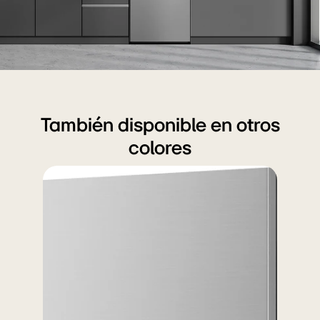
Diseño
Premium
y
También disponible en otros
elegante
colores