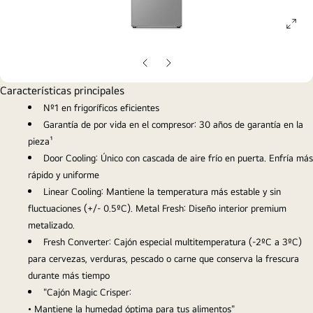
ope
gall
pop
Diapositiva
Diapositiva
anterior
siguiente
Características principales
Nº1 en frigoríficos eficientes
Garantía de por vida en el compresor: 30 años de garantía en la
pieza¹
Door Cooling: Único con cascada de aire frío en puerta. Enfría más
rápido y uniforme
Linear Cooling: Mantiene la temperatura más estable y sin
fluctuaciones (+/- 0.5ºC). Metal Fresh: Diseño interior premium
metalizado.
Fresh Converter: Cajón especial multitemperatura (-2ºC a 3ºC)
para cervezas, verduras, pescado o carne que conserva la frescura
durante más tiempo
"Cajón Magic Crisper:
• Mantiene la humedad óptima para tus alimentos"