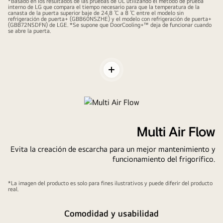
*Basado en los resultados de las pruebas de UL utilizando el método de prueba
interno de LG que compara el tiempo necesario para que la temperatura de la
canasta de la puerta superior baje de 24,8 ℃ a 8 ℃ entre el modelo sin
refrigeración de puerta+ (GBB60NSZHE) y el modelo con refrigeración de puerta+
(GBB72NSDFN) de LGE. *Se supone que DoorCooling+™ deja de funcionar cuando
se abre la puerta.
Alternar
contenidos
Multi Air Flow
Evita la creación de escarcha para un mejor mantenimiento y
funcionamiento del frigorífico.
*La imagen del producto es solo para fines ilustrativos y puede diferir del producto
real.
Comodidad y usabilidad