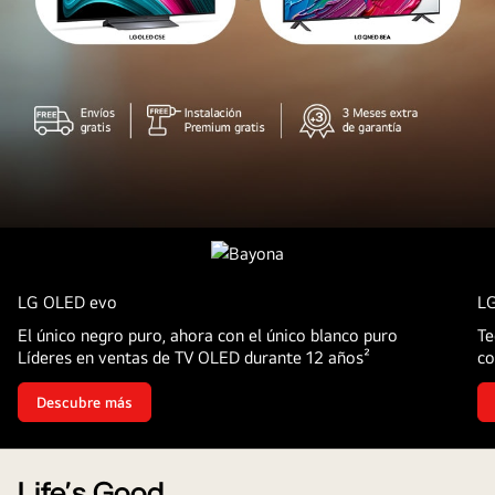
TV
OLED
LG OLED evo
L
El único negro puro, ahora con el único blanco puro
Te
Líderes en ventas de TV OLED durante 12 años²
co
Descubre más
Life's Good