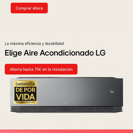
Comprar ahora
La máxima eficiencia y durabilidad
Elige Aire Acondicionado LG
Ahorra hasta 75€ en la instalación
Elige
Aire
Acondicionado
LG
artcool