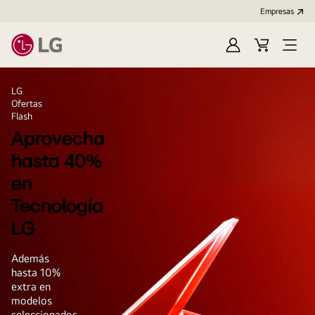
Empresas
Iniciar
Carrito
Open
Sesión
de
Menu
LG
compra
LG
Ofertas
Flash
Aprovecha
hasta 40%
en
Tecnología
LG
Además
hasta 10%
extra en
modelos
seleccionados