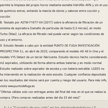
permite la limpieza del propio horno mediante esmalte hidrófilo 40% y sin el uso
de químicos extras, evitando la mezcla de olores y sabores entre cocción y
cocción.
8. Testado por ASTM F1977-04 (2017) sobre la eficiencia de filtración de un
sistema de aspiradora (tamaño de partículas de hasta 0,3 micras), en modo
Turbo (Max). La eficacia de filtrado real puede variar según las condiciones de
uso y el entorno.
9. Estudio llevado a cabo por la entidad PUNTO DE FUGA INVESTIGACIÓN
PROSPECTIVA S.L. en abril de 2023, comparando el modelo A9 All In One y el
modelo V15 Detect de un tercer fabricante. Estudio técnico hecho considerando
m2 aspirados, utilizando de forma alterna ambas baterías y en modo normal.
Estudio realizado sobre aspirador de escoba y con batería extraíble. LGEES no
ha intervenido en la realización de este estudio. Cualquier confianza depositada
en los resultados del mismo será por cuenta y riesgo del usuario. Para más info,
visita www.puntodefuga.es
"Ofertas válidas solo con entregas antes del final del mes en el que se realiza la
compra. (Para compras realizadas antes del día 23 del mes)"
1- La “Garantía de por vida” en los electrodomésticos LG