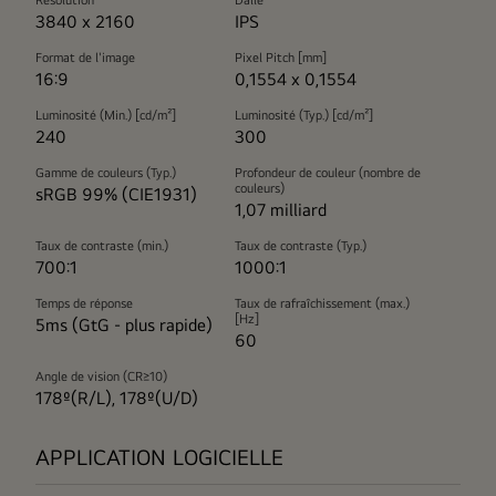
Resolution
Dalle
3840 x 2160
IPS
Format de l'image
Pixel Pitch [mm]
16:9
0,1554 x 0,1554
Luminosité (Min.) [cd/m²]
Luminosité (Typ.) [cd/m²]
240
300
Gamme de couleurs (Typ.)
Profondeur de couleur (nombre de
couleurs)
sRGB 99% (CIE1931)
1,07 milliard
Taux de contraste (min.)
Taux de contraste (Typ.)
700:1
1000:1
Temps de réponse
Taux de rafraîchissement (max.)
[Hz]
5ms (GtG - plus rapide)
60
Angle de vision (CR≥10)
178º(R/L), 178º(U/D)
APPLICATION LOGICIELLE