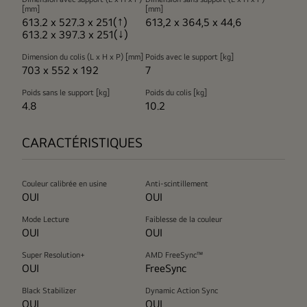
[mm]
[mm]
613.2 x 527.3 x 251(↑)
613,2 x 364,5 x 44,6
613.2 x 397.3 x 251(↓)
Dimension du colis (L x H x P) [mm]
Poids avec le support [kg]
703 x 552 x 192
7
Poids sans le support [kg]
Poids du colis [kg]
4.8
10.2
CARACTÉRISTIQUES
Couleur calibrée en usine
Anti-scintillement
OUI
OUI
Mode Lecture
Faiblesse de la couleur
OUI
OUI
Super Resolution+
AMD FreeSync™
OUI
FreeSync
Black Stabilizer
Dynamic Action Sync
OUI
OUI