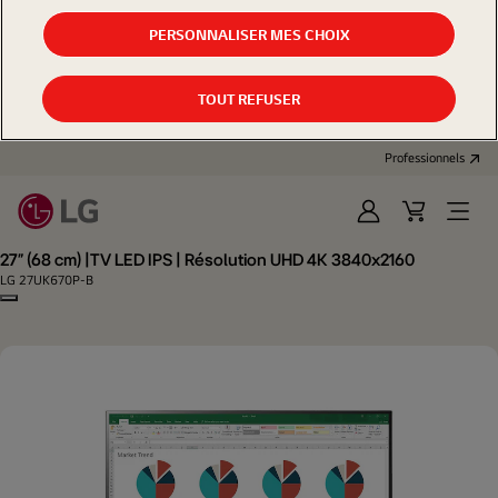
PERSONNALISER MES CHOIX
TOUT REFUSER
Professionnels
Se
Panier
Open
connecter
d'achat
Menu
27" (68 cm) |TV LED IPS | Résolution UHD 4K 3840x2160
LG 27UK670P-B
Copy model name