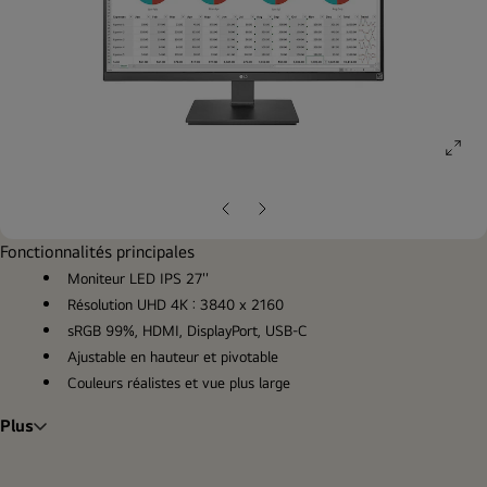
ope
gall
pop
Diapositive
Diapositive
précédente
suivante
Fonctionnalités principales
Moniteur LED IPS 27''
Résolution UHD 4K : 3840 x 2160
sRGB 99%, HDMI, DisplayPort, USB-C
Ajustable en hauteur et pivotable
Couleurs réalistes et vue plus large
Plus