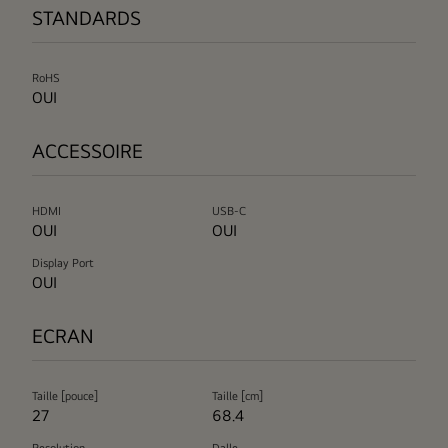
STANDARDS
RoHS
OUI
ACCESSOIRE
HDMI
USB-C
OUI
OUI
Display Port
OUI
ECRAN
Taille [pouce]
Taille [cm]
27
68.4