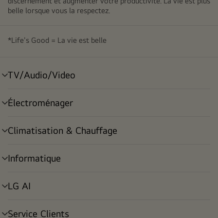
discernement et augmenter votre productivité. La vie est plus
belle lorsque vous la respectez.
*Life's Good = La vie est belle
TV/Audio/Video
menu
déroulant
Électroménager
menu
déroulant
Climatisation & Chauffage
menu
déroulant
Informatique
menu
déroulant
LG AI
menu
déroulant
Service Clients
menu