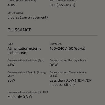
USB-C (Power Delivery)
Port USB descendants
40W
OUI (x2/ver3.0)
Sortie casque
3 pôles (son uniquement)
PUISSANCE
Type
Entrée AC
Alimentation externe
100~240V (50/60Hz)
(adaptateur)
Consommation électrique (Typ.)
Consommation électrique (max.)
41W
98W
Consommation d’énergie (Energy
Consommation d’énergie (mode
Star)
veille)
25W
Less than 0.5W (HDMI/DP
input condition)
Consommation électrique (DC Off)
Moins de 0,3 W