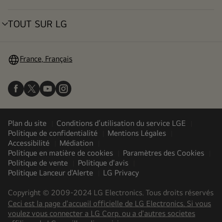
déroulant
TOUT SUR LG
menu
déroulant
France, Français
Plan du site
Conditions d’utilisation du service LGE
Politique de confidentialité
Mentions Légales
Accessibilité
Médiation
Politique en matière de cookies
Paramètres des Cookies
Politique de vente
Politique d'avis
Politique Lanceur d'Alerte
LG Privacy
Copyright © 2009-2024 LG Electronics. Tous droits réservés
Ceci est la page d'accueil officielle de LG Electronics. Si vous
voulez vous connecter a LG Corp. ou a d'autres societes