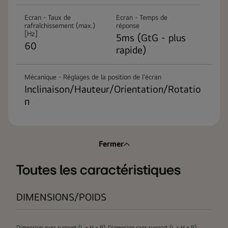
Ecran - Taux de
Ecran - Temps de
rafraîchissement (max.)
réponse
[Hz]
5ms (GtG - plus
60
rapide)
Mécanique - Réglages de la position de l'écran
Inclinaison/Hauteur/Orientation/Rotatio
n
Fermer
Toutes les caractéristiques
DIMENSIONS/POIDS
Dimension avec support (L x H x P)
Dimension sans support (L x H x P)