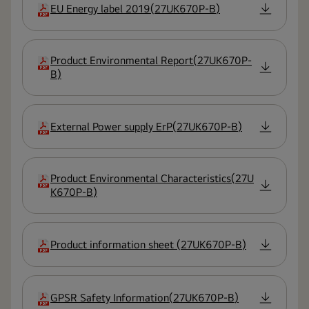
EU Energy label 2019
(
27UK670P-B
)
extension
Product Environmental Report
(
27UK670P-
extension
B
)
External Power supply ErP
(
27UK670P-B
)
extension
Product Environmental Characteristics
(
27U
extension
K670P-B
)
Product information sheet
(
27UK670P-B
)
extension
GPSR Safety Information
(
27UK670P-B
)
extension