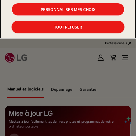
PERSONNALISER MES CHOIX
TOUT REFUSER
Professionnels
Se
Panier
Open
connecter
d'achat
Menu
Manuel et logiciels
Dépannage
Garantie
Mise à jour LG
Mettez à jour facilement les derniers pilotes et programmes de votre
ordinateur portable