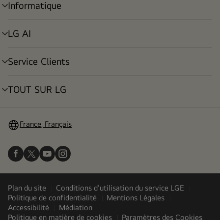
Informatique
menu
déroulant
LG AI
menu
déroulant
Service Clients
menu
déroulant
TOUT SUR LG
menu
déroulant
France, Français
Plan du site
Conditions d’utilisation du service LGE
Politique de confidentialité
Mentions Légales
Accessibilité
Médiation
Politique en matière de cookies
Paramètres des Cookies