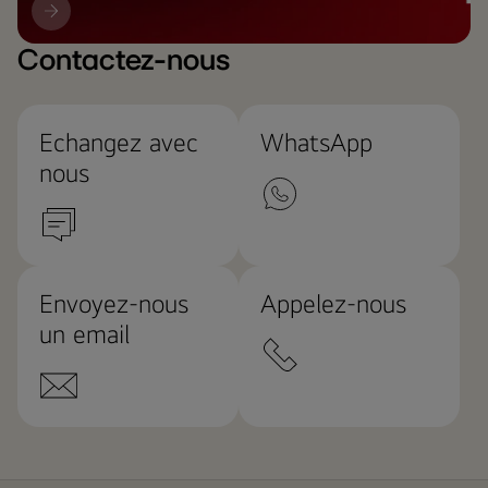
Mise
à
jour
Contactez-nous
LG
Echangez avec
WhatsApp
nous
Envoyez-nous
Appelez-nous
un email