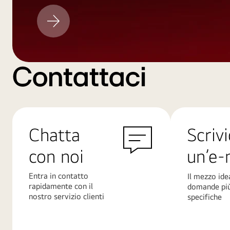
Aggiornamento
LG
Contattaci
Chatta
Scrivi
con noi
un’e-
Entra in contatto
Il mezzo ide
rapidamente con il
domande pi
nostro servizio clienti
specifiche
Scopri
Scopri