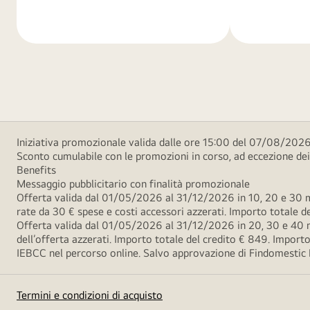
di
di
più
più
Iniziativa promozionale valida dalle ore 15:00 del 07/08/2026 
Sconto cumulabile con le promozioni in corso, ad eccezione d
Benefits
Messaggio pubblicitario con finalità promozionale
Offerta valida dal 01/05/2026 al 31/12/2026 in 10, 20 e 30 m
rate da 30 € spese e costi accessori azzerati. Importo totale
Offerta valida dal 01/05/2026 al 31/12/2026 in 20, 30 e 40 m
dell’offerta azzerati. Importo totale del credito € 849. Impo
IEBCC nel percorso online. Salvo approvazione di Findomestic Ban
Termini e condizioni di acquisto