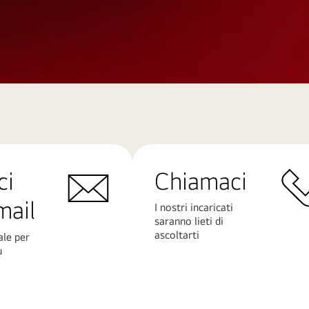
ci
Chiamaci
mail
I nostri incaricati
saranno lieti di
ascoltarti
ale per
ù
Scopri