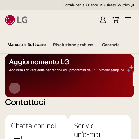
Portale per le Aziende
Business Solution
Accedi
Cart
Open
/
Menu
Registrati
Manuali e Software
Risoluzione problemi
Garanzia
Aggiornamento LG
Aggiorna i drivers delle periferiche ed i programmi del PC in modo semplice
Aggiornamento
LG
Contattaci
Chatta con noi
Scrivici
un’e-mail