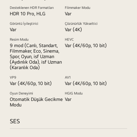
Desteklenen HDR Formatları
Filmmaker Modu
HDR 10 Pro, HLG
Var
Görüntü İyileştirici
Çözünürlük Yükseltici
Var
Var (4K)
Resim Modu
HEVC
9 mod (Canlı, Standart,
Var (4K/60p, 10 bit)
Filmmaker, Eco, Sinema,
Spor, Oyun, isf Uzman
(Aydınlık Oda), isf Uzman
(Karanlık Oda)
VP9
AV1
Var (4K/60p, 10 bit)
Var (4K/60p, 10 bit)
Oyun Deneyimi
HGIG Modu
Otomatik Düşük Gecikme
Var
Modu
SES