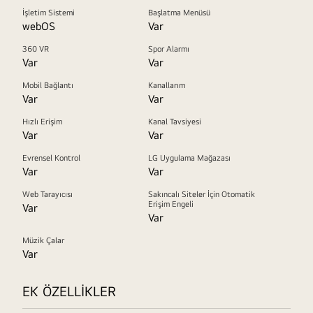
İşletim Sistemi
Başlatma Menüsü
webOS
Var
360 VR
Spor Alarmı
Var
Var
Mobil Bağlantı
Kanallarım
Var
Var
Hızlı Erişim
Kanal Tavsiyesi
Var
Var
Evrensel Kontrol
LG Uygulama Mağazası
Var
Var
Web Tarayıcısı
Sakıncalı Siteler İçin Otomatik
Erişim Engeli
Var
Var
Müzik Çalar
Var
EK ÖZELLİKLER