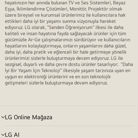
hayatınızın her anında bulunan TV ve Ses Sistemleri, Beyaz
Eşya, İklimlendirme Çözümleri, Monitör, Projektör olmak
üzere bireysel ve kurumsal ürünlerimiz ile kullanıcılara hak
ettikleri daha iyi bir yaşamı sunma vizyonuyla hareket
ediyoruz. LG olarak, "Senden Öğreniyorum" ilkesi ile daha
kaliteli ve insan hayatına fayda sağlayacak ürünler için tüm
gücümüzle Ar-Ge çalışmalarımızı sürdürüyor ve kullanıcıların
hayatlarını kolaylaştırmaya, onların yaşamlarını daha güzel,
daha iyi, daha pratik ve eğlenceli bir hale getirmeye yönelik
ürünlerimizi sizlerle buluşturmaya devam ediyoruz. LG ile
sezgisel, duyarlı ve daha çevre dostu ürünler tasarlıyor; "Daha
İyi Bir Yaşam İçin Teknoloji" ilkesiyle yaşam tarzınıza uyan en
uygun ev elektroniği ürünlerini ve en son teknolojik
gelişmeleri sizlerle buluşturmaya devam ediyoruz.
LG Online Mağaza
menü
değiştir
LG AI
menü