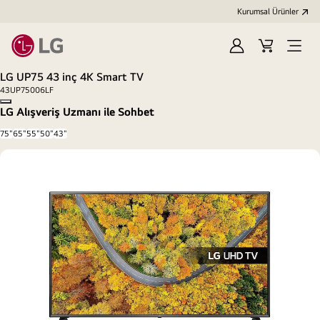
Kurumsal Ürünler
Oturum
Alışveriş
Open
aç
Sepeti
Menu
LG UP75 43 inç 4K Smart TV
43UP75006LF
Copy model name
LG Alışveriş Uzmanı ile Sohbet
75"
65"
55"
50"
43"