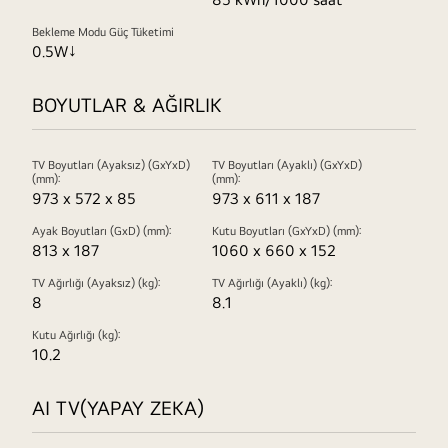
Bekleme Modu Güç Tüketimi
0.5W↓
BOYUTLAR & AĞIRLIK
TV Boyutları (Ayaksız) (GxYxD)
TV Boyutları (Ayaklı) (GxYxD)
(mm):
(mm):
973 x 572 x 85
973 x 611 x 187
Ayak Boyutları (GxD) (mm):
Kutu Boyutları (GxYxD) (mm):
813 x 187
1060 x 660 x 152
TV Ağırlığı (Ayaksız) (kg):
TV Ağırlığı (Ayaklı) (kg):
8
8.1
Kutu Ağırlığı (kg):
10.2
AI TV(YAPAY ZEKA)