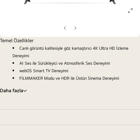
ope
gall
pop
Önceki
Sonraki
Slayt
Slayt
Temel Özellikler
Canlı görüntü kalitesiyle göz kamaştırıcı 4K Ultra HD İzleme
Deneyimi
AI Ses ile Sürükleyici ve Atmosferik Ses Deneyimi
webOS Smart TV Deneyimi
FILMMAKER Modu ve HDR ile Üstün Sinema Deneyimi
Daha fazla