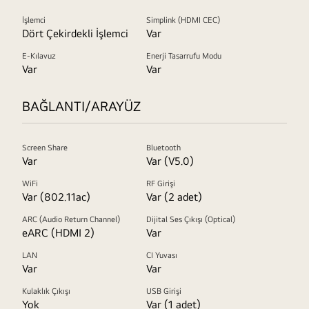
İşlemci
Simplink (HDMI CEC)
Dört Çekirdekli İşlemci
Var
E-Kılavuz
Enerji Tasarrufu Modu
Var
Var
BAĞLANTI/ARAYÜZ
Screen Share
Bluetooth
Var
Var (V5.0)
WiFi
RF Girişi
Var (802.11ac)
Var (2 adet)
ARC (Audio Return Channel)
Dijital Ses Çıkışı (Optical)
eARC (HDMI 2)
Var
LAN
CI Yuvası
Var
Var
Kulaklık Çıkışı
USB Girişi
Yok
Var (1 adet)