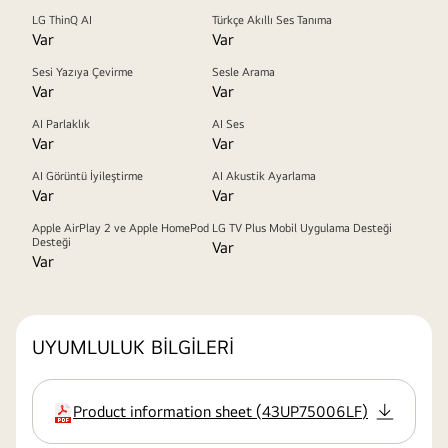
LG ThinQ AI
Türkçe Akıllı Ses Tanıma
Var
Var
Sesi Yazıya Çevirme
Sesle Arama
Var
Var
AI Parlaklık
AI Ses
Var
Var
AI Görüntü İyileştirme
AI Akustik Ayarlama
Var
Var
Apple AirPlay 2 ve Apple HomePod
LG TV Plus Mobil Uygulama Desteği
Desteği
Var
Var
UYUMLULUK BİLGİLERİ
Product information sheet
(
43UP75006LF
)
uzatma