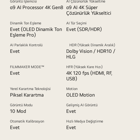
Görüntü İşlemcisi
AI Çözünürlük Yükseltme
α9 AI Processor 4K Gen8
α9 AI 4K Süper
Çözünürlük Yükseltici
Dinamik Ton Eşleme
AI Tür Seçimi
Evet (OLED Dinamik Ton
Evet (SDR/HDR)
Eşleme Pro)
AI Parlaklık Kontrolü
HDR (Yüksek Dinamik Aralık)
Evet
Dolby Vision / HDR10 /
HLG
FILMMAKER MODE™
HFR (Yüksek Kare Hızı)
Evet
4K 120 fps (HDMI, RF,
USB)
Yerel Karartma Teknolojisi
Motion
Piksel Karartma
OLED Motion
Görüntü Modu
Gelişmiş AI Görüntü
10 Mod
Evet
Otomatik Kalibrasyon
Hızlı Medya Değiştirme
Evet
Evet