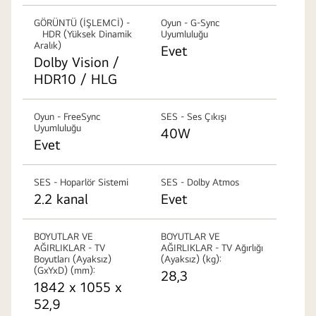
GÖRÜNTÜ (İŞLEMCİ) -
Oyun - G-Sync
HDR (Yüksek Dinamik
Uyumluluğu
Aralık)
Evet
Dolby Vision /
HDR10 / HLG
Oyun - FreeSync
SES - Ses Çıkışı
Uyumluluğu
40W
Evet
SES - Hoparlör Sistemi
SES - Dolby Atmos
2.2 kanal
Evet
BOYUTLAR VE
BOYUTLAR VE
AĞIRLIKLAR - TV
AĞIRLIKLAR - TV Ağırlığı
Boyutları (Ayaksız)
(Ayaksız) (kg):
(GxYxD) (mm):
28,3
1842 x 1055 x
52,9