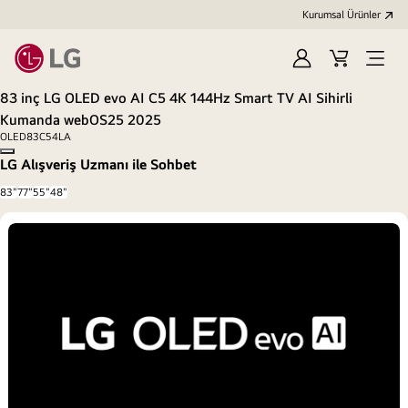
Kurumsal Ürünler
Oturum
Alışveriş
Open
aç
Sepeti
Menu
83 inç LG OLED evo AI C5 4K 144Hz Smart TV AI Sihirli
Kumanda webOS25 2025
OLED83C54LA
Copy model name
LG Alışveriş Uzmanı ile Sohbet
83"
77"
55"
48"