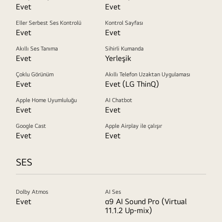
Evet
Evet
Eller Serbest Ses Kontrolü
Kontrol Sayfası
Evet
Evet
Akıllı Ses Tanıma
Sihirli Kumanda
Evet
Yerleşik
Çoklu Görünüm
Akıllı Telefon Uzaktan Uygulaması
Evet
Evet (LG ThinQ)
Apple Home Uyumluluğu
AI Chatbot
Evet
Evet
Google Cast
Apple Airplay ile çalışır
Evet
Evet
SES
Dolby Atmos
AI Ses
Evet
α9 AI Sound Pro (Virtual
11.1.2 Up-mix)