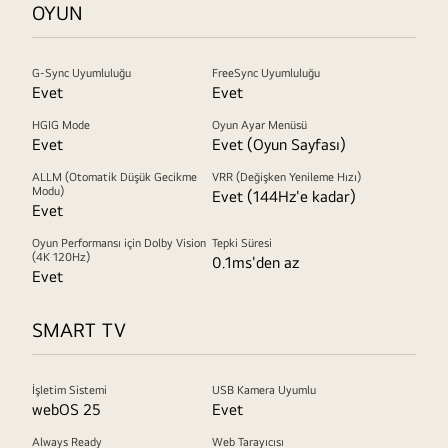
OYUN
G-Sync Uyumluluğu
FreeSync Uyumluluğu
Evet
Evet
HGIG Mode
Oyun Ayar Menüsü
Evet
Evet (Oyun Sayfası)
ALLM (Otomatik Düşük Gecikme
VRR (Değişken Yenileme Hızı)
Modu)
Evet (144Hz'e kadar)
Evet
Oyun Performansı için Dolby Vision
Tepki Süresi
(4K 120Hz)
0.1ms'den az
Evet
SMART TV
İşletim Sistemi
USB Kamera Uyumlu
webOS 25
Evet
Always Ready
Web Tarayıcısı