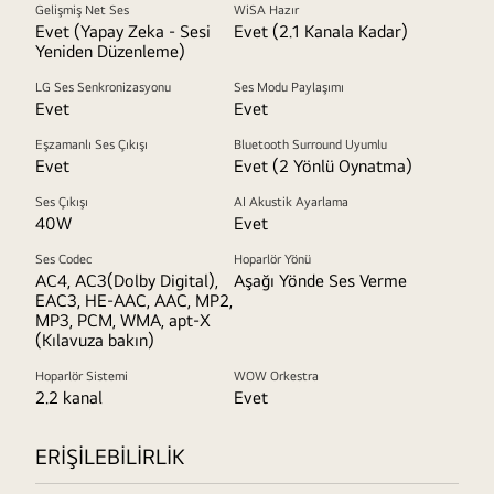
Gelişmiş Net Ses
WiSA Hazır
Evet (Yapay Zeka - Sesi
Evet (2.1 Kanala Kadar)
Yeniden Düzenleme)
LG Ses Senkronizasyonu
Ses Modu Paylaşımı
Evet
Evet
Eşzamanlı Ses Çıkışı
Bluetooth Surround Uyumlu
Evet
Evet (2 Yönlü Oynatma)
Ses Çıkışı
AI Akustik Ayarlama
40W
Evet
Ses Codec
Hoparlör Yönü
AC4, AC3(Dolby Digital),
Aşağı Yönde Ses Verme
EAC3, HE-AAC, AAC, MP2,
MP3, PCM, WMA, apt-X
(Kılavuza bakın)
Hoparlör Sistemi
WOW Orkestra
2.2 kanal
Evet
ERİŞİLEBİLİRLİK