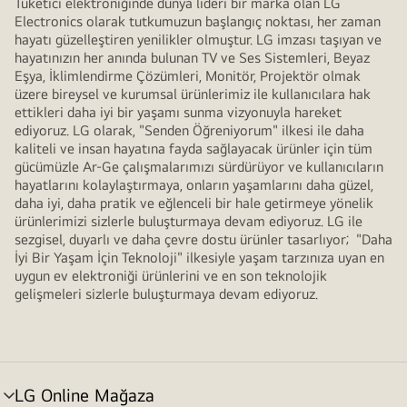
Tüketici elektroniğinde dünya lideri bir marka olan LG
Electronics olarak tutkumuzun başlangıç noktası, her zaman
hayatı güzelleştiren yenilikler olmuştur. LG imzası taşıyan ve
hayatınızın her anında bulunan TV ve Ses Sistemleri, Beyaz
Eşya, İklimlendirme Çözümleri, Monitör, Projektör olmak
üzere bireysel ve kurumsal ürünlerimiz ile kullanıcılara hak
ettikleri daha iyi bir yaşamı sunma vizyonuyla hareket
ediyoruz. LG olarak, "Senden Öğreniyorum" ilkesi ile daha
kaliteli ve insan hayatına fayda sağlayacak ürünler için tüm
gücümüzle Ar-Ge çalışmalarımızı sürdürüyor ve kullanıcıların
hayatlarını kolaylaştırmaya, onların yaşamlarını daha güzel,
daha iyi, daha pratik ve eğlenceli bir hale getirmeye yönelik
ürünlerimizi sizlerle buluşturmaya devam ediyoruz. LG ile
sezgisel, duyarlı ve daha çevre dostu ürünler tasarlıyor; "Daha
İyi Bir Yaşam İçin Teknoloji" ilkesiyle yaşam tarzınıza uyan en
uygun ev elektroniği ürünlerini ve en son teknolojik
gelişmeleri sizlerle buluşturmaya devam ediyoruz.
LG Online Mağaza
menü