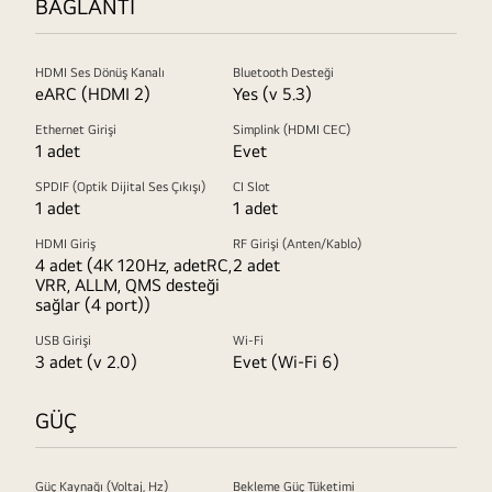
BAĞLANTI
HDMI Ses Dönüş Kanalı
Bluetooth Desteği
eARC (HDMI 2)
Yes (v 5.3)
Ethernet Girişi
Simplink (HDMI CEC)
1 adet
Evet
SPDIF (Optik Dijital Ses Çıkışı)
CI Slot
1 adet
1 adet
HDMI Giriş
RF Girişi (Anten/Kablo)
4 adet (4K 120Hz, adetRC,
2 adet
VRR, ALLM, QMS desteği
sağlar (4 port))
USB Girişi
Wi-Fi
3 adet (v 2.0)
Evet (Wi-Fi 6)
GÜÇ
Güç Kaynağı (Voltaj, Hz)
Bekleme Güç Tüketimi