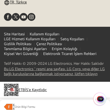
TR, Türkçe
Site Haritasi
Kullanım Koşulları
LGE Hizmeti Kullanım Koşulları
Satış Koşulları
Gizlilik Politikası
Çerez Politikası
Tanımlama Bilgisi Ayarları
Erişim Kolaylığı
Kişisel Veri Güvenliği
Elektronik Ticaret İşlem Rehberi
Telif Hakkı © 2009-2024 LG Electronics. Her Hakkı Saklıdır
Bu LG Electronics ' resmi ana sayfası. LG Corp. veya diğer LG
(
opens
bağlı kuruluşlarına bağlanmak istiyorsanız, lütfen tıklayın
in
a
new
ETBİS’e Kayıtlıdır.
tab
)
HIZLI
LG Jeong-Do Management Ethics Hotline
Ürün Bilgi Formu
MENÜ
(
opens