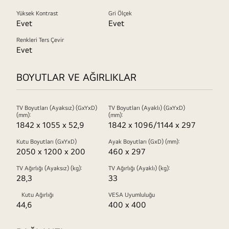
Yüksek Kontrast
Gri Ölçek
Evet
Evet
Renkleri Ters Çevir
Evet
BOYUTLAR VE AĞIRLIKLAR
TV Boyutları (Ayaksız) (GxYxD)
TV Boyutları (Ayaklı) (GxYxD)
(mm):
(mm):
1842 x 1055 x 52,9
1842 x 1096/1144 x 297
Kutu Boyutları (GxYxD)
Ayak Boyutları (GxD) (mm):
2050 x 1200 x 200
460 x 297
TV Ağırlığı (Ayaksız) (kg):
TV Ağırlığı (Ayaklı) (kg):
28,3
33
Kutu Ağırlığı
VESA Uyumluluğu
44,6
400 x 400