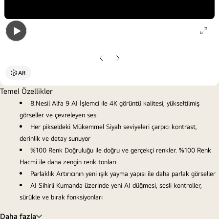
ope
Open
gall
gallery
pop
Önceki
Sonraki
popup
Slayt
Slayt
AR
Temel Özellikler
8.Nesil Alfa 9 AI İşlemci ile 4K görüntü kalitesi, yükseltilmiş
görseller ve çevreleyen ses
Her pikseldeki Mükemmel Siyah seviyeleri çarpıcı kontrast,
derinlik ve detay sunuyor
%100 Renk Doğruluğu ile doğru ve gerçekçi renkler. %100 Renk
Hacmi ile daha zengin renk tonları
Parlaklık Artırıcının yeni ışık yayma yapısı ile daha parlak görseller
AI Sihirli Kumanda üzerinde yeni AI düğmesi, sesli kontroller,
sürükle ve bırak fonksiyonları
Daha fazla