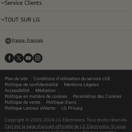
Service Clients
menu
déroulant
TOUT SUR LG
menu
déroulant
France, Français
Plan du site
Conditions d’utilisation du service LGE
Politique de confidentialité
Mentions Légales
Accessibilité
Médiation
Politique en matière de cookies
Paramètres des Cookies
Politique de vente
Politique d'avis
Politique Lanceur d'Alerte
LG Privacy
Copyright © 2009-2024 LG Electronics. Tous droits réservés
Ceci est la page d'accueil officielle de LG Electronics. Si vous