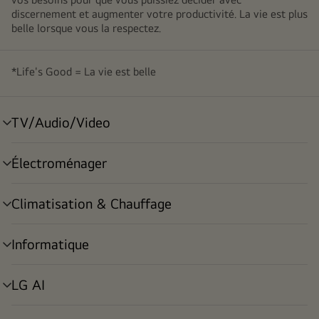
discernement et augmenter votre productivité. La vie est plus
belle lorsque vous la respectez.
*Life's Good = La vie est belle
TV/Audio/Video
menu
déroulant
Électroménager
menu
déroulant
Climatisation & Chauffage
menu
déroulant
Informatique
menu
déroulant
LG AI
menu
déroulant