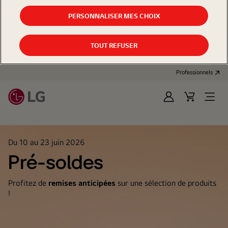
PERSONNALISER MES CHOIX
TOUT REFUSER
Professionnels
Se
Panier
Open
connecter
d'achat
Menu
Du 10 au 23 juin 2026
Pré-soldes
Profitez de
remises anticipées
sur une sélection de produits
!