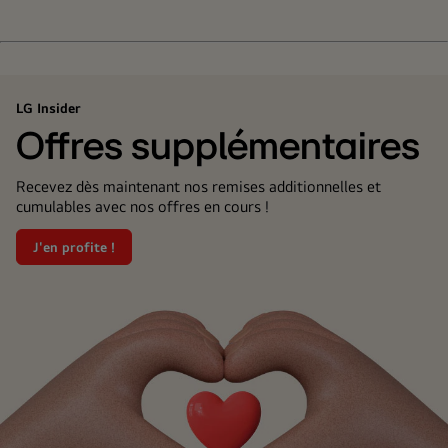
LG Insider
Offres supplémentaires
Recevez dès maintenant nos remises additionnelles et
cumulables avec nos offres en cours !
J'en profite !
Offres
supplémentaires