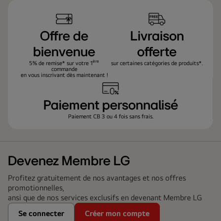
pack
Offre de
Livraison
bienvenue
offerte
ère
5% de remise* sur votre 1
sur certaines catégories de produits*.
commande
en vous inscrivant dès maintenant !
Paiement personnalisé
Paiement CB 3 ou 4 fois sans frais.
Devenez Membre LG
Profitez gratuitement de nos avantages et nos offres
promotionnelles,
ansi que de nos services exclusifs en devenant Membre LG
Se connecter
Créer mon compte