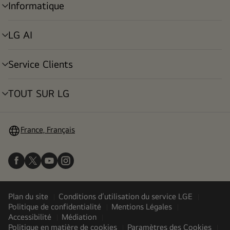
Informatique
menu
déroulant
LG AI
menu
déroulant
Service Clients
menu
déroulant
TOUT SUR LG
menu
déroulant
France, Français
Plan du site
Conditions d’utilisation du service LGE
Politique de confidentialité
Mentions Légales
Accessibilité
Médiation
Politique en matière de cookies
Paramètres des Cookies