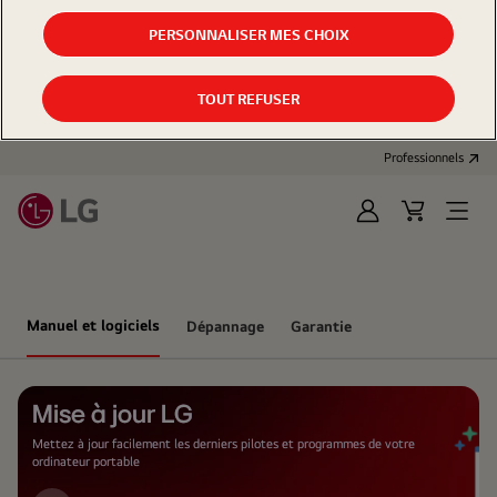
PERSONNALISER MES CHOIX
TOUT REFUSER
Professionnels
Se
Panier
Open
connecter
d'achat
Menu
Manuel et logiciels
Dépannage
Garantie
Mise à jour LG
Mettez à jour facilement les derniers pilotes et programmes de votre
ordinateur portable