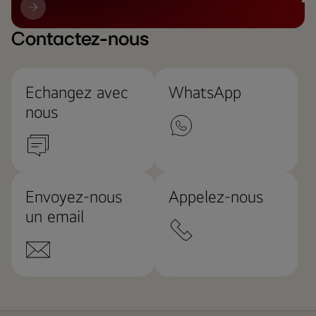
Mise
à
jour
Contactez-nous
LG
Echangez avec
WhatsApp
nous
Envoyez-nous
Appelez-nous
un email