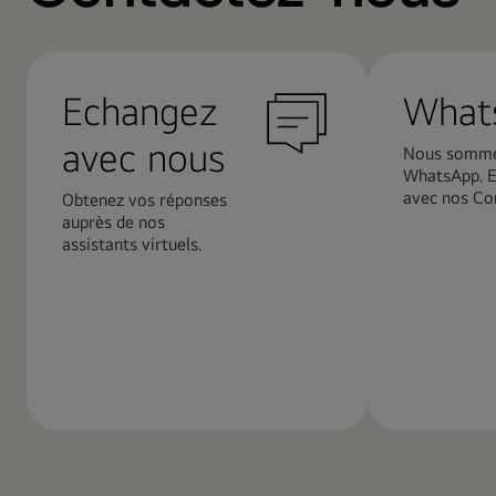
Echangez
What
avec nous
Nous somme
WhatsApp. 
avec nos Con
Obtenez vos réponses
auprès de nos
assistants virtuels.
En
En
savoir
savoir
plus
plus