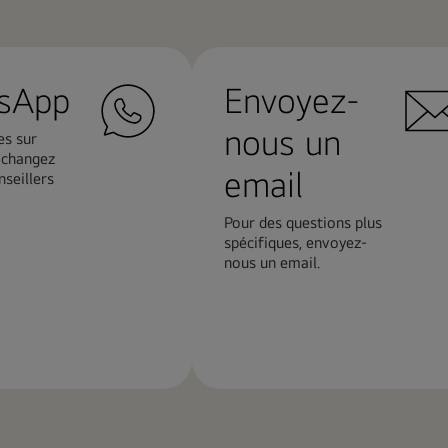
sApp
Envoyez-
nous un
s sur
Echangez
email
seillers
Pour des questions plus
spécifiques, envoyez-
nous un email.
En
savoir
plus