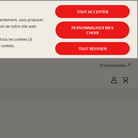
TOUT ACCEPTER
nsentement, vous proposer
ion de notre site web
PERSONNALISER MES
CHOIX
tous les cookies (à
 cookies.
TOUT REFUSER
Professionnels
MyLG
Panier
d'acha