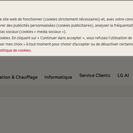
re site web de fonctionner (cookies strictement nécessaires) et, avec votre co
er des publicités personnalisées (cookies publicitaires), analyser la fréquentat
ias sociaux (cookies « media sociaux »).
kies. En cliquant sur « Continuer dans accepter », vous refusez l’utilisation de 
iser mes choix » à tout moment pour choisir d’accepter ou de désactiver certains
olitique de cookies
.
Service Clients
LG AI
ation & Chauffage
Informatique