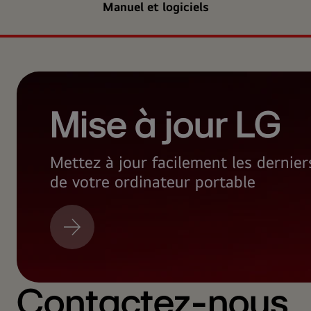
Manuel et logiciels
Mise à jour LG
Mettez à jour facilement les dernie
de votre ordinateur portable
Mise
à
jour
LG
Contactez-nous