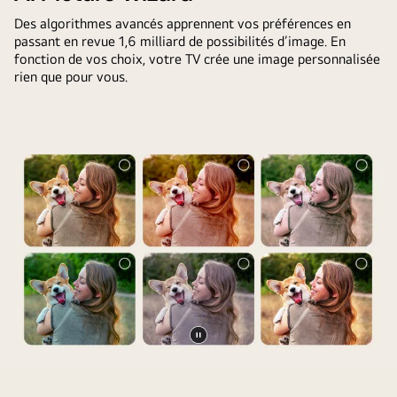
sombre.
d’un
Microsoft
Des algorithmes avancés apprennent vos préférences en
Le
écran
Copilot.
passant en revue 1,6 milliard de possibilités d’image. En
Chatbot
de
fonction de vos choix, votre TV crée une image personnalisée
a
LG
rien que pour vous.
proposé
TV.
des
L’écran
solutions
affiche
à
un
la
message
demande.
d’accueil
Toute
personnalisé
la
de
scène
LG
est
AI
également
avec
divisée
des
en
mots
Pause
deux.
clés
Écran
vidéo
Un
personnalisés