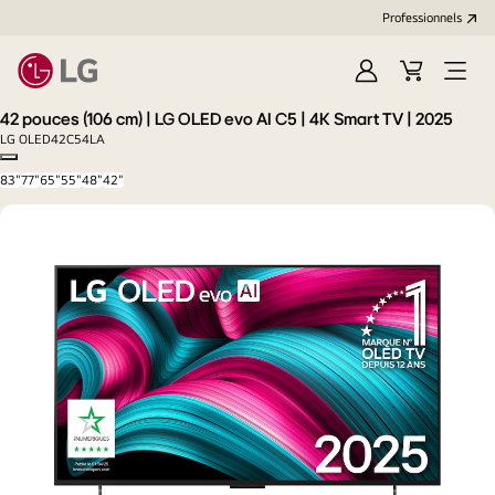
Professionnels
Se
Panier
Open
connecter
d'achat
Menu
42 pouces (106 cm) | LG OLED evo AI C5 | 4K Smart TV | 2025
LG OLED42C54LA
Copy model name
83"
77"
65"
55"
48"
42"