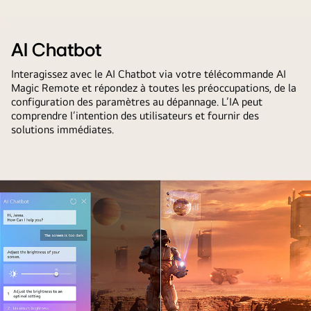
reconnaît
AI
LG
la
Concierge
OLED
signature
est
TV
AI Chatbot
vocale
facilement
montrant
de
Interagissez avec le AI Chatbot via votre télécommande AI
accessible
le
Magic Remote et répondez à toutes les préoccupations, de la
chaque
en
fonctionnement
configuration des paramètres au dépannage. L’IA peut
utilisateur.
appuyant
de
comprendre l’intention des utilisateurs et fournir des
L’interface
solutions immédiates.
brièvement
la
webOS
sur
recherche
montre
le
par
ensuite
bouton
IA,
comment
IA.
AI
l’IA
Search.
change
Une
de
petite
compte
fenêtre
automatiquement
de
et
chat
recommande