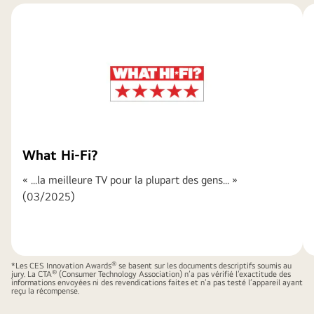
toutes
les
cases"
What Hi-Fi?
« ...la meilleure TV pour la plupart des gens... »
(03/2025)
®
*Les CES Innovation Awards
se basent sur les documents descriptifs soumis au
®
jury. La CTA
(Consumer Technology Association) n’a pas vérifié l’exactitude des
informations envoyées ni des revendications faites et n’a pas testé l’appareil ayant
reçu la récompense.