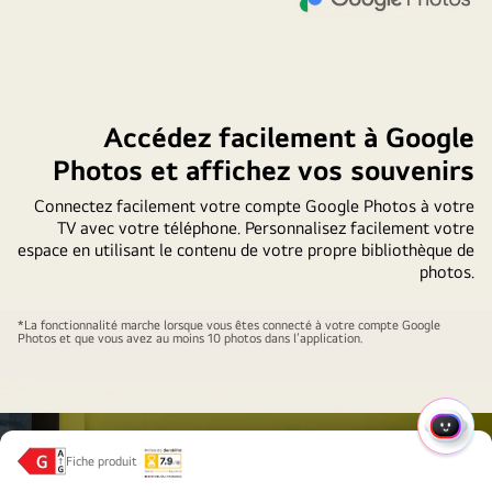
Bildschirm
befinden
sich
Kunstwerke
aus
Accédez facilement à Google
Assassin's
Photos et affichez vos souvenirs
Creed
Shadows.
Connectez facilement votre compte Google Photos à votre
TV avec votre téléphone. Personnalisez facilement votre
espace en utilisant le contenu de votre propre bibliothèque de
photos.
Une
*La fonctionnalité marche lorsque vous êtes connecté à votre compte Google
Photos et que vous avez au moins 10 photos dans l’application.
LG
TV
murale
avec
MENU
un
Fiche produit
RAPI
téléphone
Classe