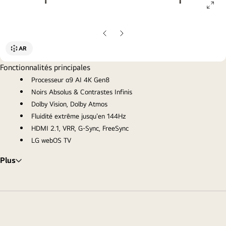
ope
gall
pop
Diapositive
Diapositive
précédente
suivante
AR
Fonctionnalités principales
Processeur α9 AI 4K Gen8
Noirs Absolus & Contrastes Infinis
Dolby Vision, Dolby Atmos
Fluidité extrême jusqu'en 144Hz
HDMI 2.1, VRR, G-Sync, FreeSync
LG webOS TV
Plus