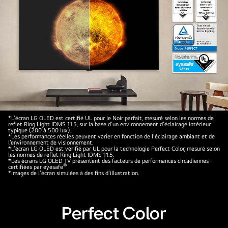
AI.
Le
texte
est
également
visible,
alimenté
par
le
processeur
LG
*L’écran LG OLED est certifié UL pour le Noir parfait, mesuré selon les normes de
reflet Ring Light IDMS 11.5, sur la base d’un environnement d’éclairage intérieur
LG
OLED
typique (200 à 500 lux).
*Les performances réelles peuvent varier en fonction de l’éclairage ambiant et de
alpha
TV
l’environnement de visionnement.
*L’écran LG OLED est vérifié par UL pour la technologie Perfect Color, mesuré selon
9
montrant
les normes de reflet Ring Light IDMS 11.5.
*Les écrans LG OLED TV présentent des facteurs de performances circadiennes
AI
une
®
certifiées par eyesafe
*Images de l’écran simulées à des fins d’illustration.
de
comparaison
8ème
visuelle
génération.
entre
Perfect Color
Un
un
logo
écran