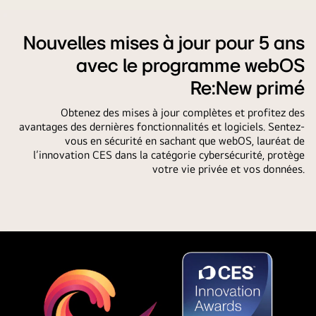
d’un
côté
en
utilisateur
est
fonction
passant
Nouvelles mises à jour pour 5 ans
plus
de
par
sombre,
avec le programme webOS
l’historique
le
l’autre
de
processus
Re:New primé
est
recherche
de
plus
Obtenez des mises à jour complètes et profitez des
et
personnalisation
lumineux,
avantages des dernières fonctionnalités et logiciels. Sentez-
de
de
vous en sécurité en sachant que webOS, lauréat de
montrant
visionnage
l’assistant
l’innovation CES dans la catégorie cybersécurité, protège
comment
de
votre vie privée et vos données.
AI
le
l’utilisateur.
Picture
AI
À
Wizard.
Chatbot
côté
Des
a
de
séries
résolu
la
d’images
le
télécommande
sont
problème
se
affichées
pour
trouve
avec
l’utilisateur