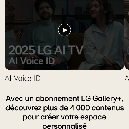
bouton
prix
cours
IA.
de
d’amélioration
l’innovation
de
CES
gauche
2025
à
Lancer
à
droite.
la
côté.
vidéo
AI Voice ID
A
Avec un abonnement LG Gallery+,
découvrez plus de 4 000 contenus
pour créer votre espace
personnalisé