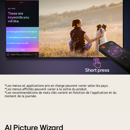
chat
l’écran
et
se
en
trouve
montrant
l’interface
des
AI
vignettes
Chatbot.
des
L’utilisateur
contenus
a
disponibles.
envoyé
On
un
voit
message
Télécommande
aussi
au
AI
*Les menus et applications pris en charge peuvent varier selon les pays.
une
Chatbot
*Les menus affichés peuvent varier à la sortie du produit.
Magic
*Les recommandations de mots clés varient en fonction de l’application et du
invite
indiquant
moment de la journée.
Remote
à
que
de
faire
l’écran
LG
une
est
en
demande
trop
face
AI Picture Wizard
à