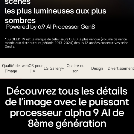
scènes
les plus lumineuses aux plus
sombres
Sur
*LG OLED TV est la marque de téléviseurs OLED la plus vendue (volume de vente
monde aux distributeurs, période 2013-2024) depuis 12 années consécutives selon
l’écran
Omdia.
d’une
TV
Qualité de
webOS pour
Qualité du
LG
LG Gallery+
Design
Divertissement
l’image
l’IA
son
OLED
evo
AI
Découvrez tous les détails
se
de l'image avec le puissant
trouve
une
processeur alpha 9 AI de
image
8ème génération
abstraite
avec