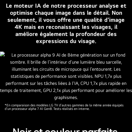
des
Le moteur IA de notre processeur analyse et
détails,
optimise chaque image dans le détail. Non
couleurs
seulement, il vous offre une qualité d'image
et
4K mais en reconaissant les visages, il
contrastes.
améliore également la profondeur des
Une
expressions du visage.
version
agrandie
du
processeur
alpha
9
AI
de
8ème
*En comparaison des modèles LG TV d’autres gammes de la même année équipés
d’un processeur alpha 7 AI Gen8. Tests réalisés en interne.
génération
se
trouve
derrière