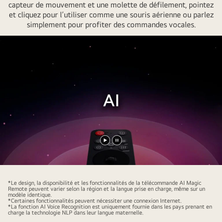
capteur de mouvement et une molette de défilement, pointez
et cliquez pour l’utiliser comme une souris aérienne ou parlez
simplement pour profiter des commandes vocales.
Lancer
Pause
la
vidéo
vidéo
*Le design, la disponibilité et les fonctionnalités de la télécommande AI Magic
Remote peuvent varier selon la région et la langue prise en charge, même sur un
modèle identique.
*Certaines fonctionnalités peuvent nécessiter une connexion Internet.
*La fonction AI Voice Recognition est uniquement fournie dans les pays prenant en
charge la technologie NLP dans leur langue maternelle.