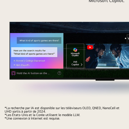
Microsoft Copilot.
cercle
visionnage
apparaît
de
autour
l’utilisateur.
de
À
la
côté
personne
de
qui
la
tient
télécommande
la
se
télécommande,
trouve
montrant
une
son
icône
nom.
et
Cela
une
montre
étiquette
Gros
comment
montrant
plan
*La recherche par IA est disponible sur les téléviseurs OLED, QNED, NanoCell et
AI
UHD sortis à partir de 2024.
que
d’un
*Les États-Unis et la Corée utilisent le modèle LLM.
Voice
*Une connexion à Internet est requise.
la
écran
ID
fonctionnalité
de