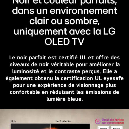
Noir et couleur parfaits,
la
dans un environnement
TV.
clair ou sombre,
Sa
lumière
uniquement avec la LG
brillante
OLED TV
éclaire
les
circuits
Le noir parfait est certifié UL et offre des
de
niveaux de noir véritable pour améliorer la
micropuce
luminosité et le contraste perçus. Elle a
qui
également obtenu la certification UL eyesafe
l’entourent.
pour une expérience de visionnage plus
Le
confortable en réduisant les émissions de
titre
lumière bleue.
dit
LG
OLED
evo