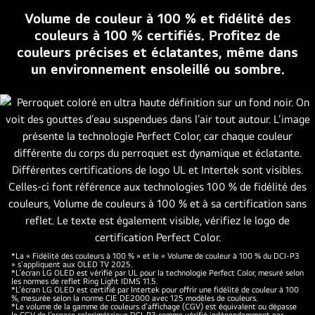
doré
avec
Volume de couleur à 100 % et fidélité des
avec
Couleur
couleurs à 100 % certifiés. Profitez de
des
et
couleurs précises et éclatantes, même dans
étoiles
Noir
un environnement ensoleillé ou sombre.
dans
parfaits
le
et
coin
un
dit :
écran
l’OLED
sans.
TV
Les
numéro
certifications
un
UL,
mondial
TÜV
depuis
et
12 ans*.
eyesafe
*La « Fidélité des couleurs à 100 % » et le « Volume de couleur à 100 % du DCI-P3
» s’appliquent aux OLED TV 2025.
sont
*L’écran LG OLED est vérifié par UL pour la technologie Perfect Color, mesuré selon
les normes de reflet Ring Light IDMS 11.5.
visibles
*L’écran LG OLED est certifié par Intertek pour offrir une fidélité de couleur à 100
%, mesurée selon la norme CIE DE2000 avec 125 modèles de couleurs.
avec
*Le volume de la gamme de couleurs d’affichage (CGV) est équivalent ou dépasse
le CGV de l’espace colorimétrique DCI-P3 comme vérifié indépendamment par