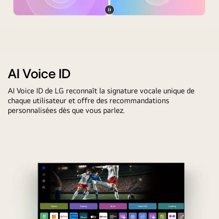
Pause
Télécommande
vidéo
AI
Magic
Remote
AI Voice ID
de
AI Voice ID de LG reconnaît la signature vocale unique de
LG
chaque utilisateur et offre des recommandations
en
personnalisées dès que vous parlez.
face
d’un
écran
de
LG
TV.
L’écran
affiche
un