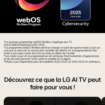
une
les
automatiquement.
icône
sélections
et
de
une
l’utilisateur
étiquette
mises
montrant
en
que
Logo
évidence.
la
et
Une
*Le nouveau programme webOS Re:New s’applique aux TV
OLED/QNED/NanoCell/UHD 2025.
fonctionnalité
nom
icône
*Le programme webOS Re:New prend en charge un total de quatre mises à jour sur
cinq ans, le seuil est la version pré-installée de webOS, et la programmation des
AI
du
de
mises à jour peut varier de la fin du mois au début de l’année.
*Les mises à jour et la programmation de certaines fonctionnalités, d’applications
Concierge
programme
chargement
et de services peuvent varier selon le modèle et la région.
*Mises à jour disponibles pour les modèles OLED 2022 et UHD 2023 et ultérieurs.
est
webOS
apparaît
facilement
Re:New
avec
accessible
avec
une
Découvrez ce que la LG AI TV peut
en
le
image
appuyant
badge
de
faire pour vous !
brièvement
du
paysage
sur
lauréat
affichée,
le
du
en