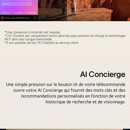
est
du
ouverte,
contenu
montrant
personnalisé.
comment
Le
l’utilisateur
contenu
*Une connexion à Internet est requise.
a
*L’AI Chatbot est uniquement fourni dans les pays prenant en charge la technologie
de
NLP dans leur langue maternelle.
demandé
*Il est possible de lier l’AI Chatbot au service client.
science-
les
fiction
jeux
est
de
diffusé
sport
sur
AI Concierge
disponibles.
un
Une simple pression sur le bouton IA de votre télécommande
La
écran
ouvre votre AI Concierge qui fournit des mots clés et des
recherche
de
recommandations personnalisés en fonction de votre
par
téléviseur
historique de recherche et de visionnage.
IA
LG
a
OLED
répondu
TV.
par
Sur