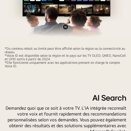
message
d’accueil
personnalisé
de
LG
Pause
AI
Une
vidéo
avec
famille
*Du contenu réduit ou limité peut être affiché selon la région ou la connectivité au
des
réseau.
de
*Voice ID est disponible selon la région et le pays sur les TV OLED, QNED, NanoCell
mots
et UHD sortis à partir de 2024.
quatre
*Elle fonctionne uniquement avec les applications prenant en charge le compte
clés
Voice ID.
personnes
personnalisés
est
en
réunie
fonction
autour
de
d’une
AI Search
l’historique
LG
de
Demandez quoi que ce soit à votre TV. L’IA intégrée reconnaît
AI
recherche
votre voix et fournit rapidement des recommandations
TV.
personnalisées selon vos demandes. Vous pouvez également
et
Un
obtenir des résultats et des solutions supplémentaires avec
de