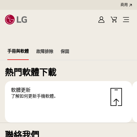
商用
登
購
開
入
物
啟
車
選
單
手冊與軟體
故障排除
保固
熱門軟體下載
軟體更新
了解如何更新手機軟體。
聯絡我們