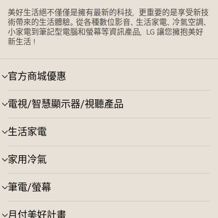
美好生活絕不僅僅是擁有最新的科技，更重要的是享受新技
術帶來的生活體驗。從各種數位影音、生活家電、冷氣空調、
小家電到筆記型電腦和螢幕等資訊產品，LG 讓您擁抱美好
新生活！
官方商城優惠
選
單
切
電視/智慧顯示器/視聽產品
選
換
單
切
生活家電
選
換
單
切
家用冷氣
選
換
單
切
筆電/螢幕
選
換
單
切
月付美好計畫