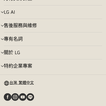
選
換
單
切
LG AI
選
換
單
切
售後服務與維修
選
換
單
切
專有名詞
選
換
單
切
關於 LG
選
換
單
切
特約企業專案
選
換
單
切
換
台灣, 繁體中文