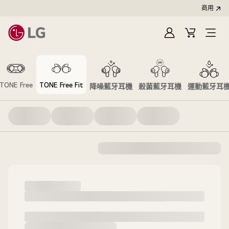
商用
登
購
開
入
物
啟
車
選
單
TONE Free
TONE Free Fit
降噪藍牙耳機
殺菌藍牙耳機
運動藍牙耳