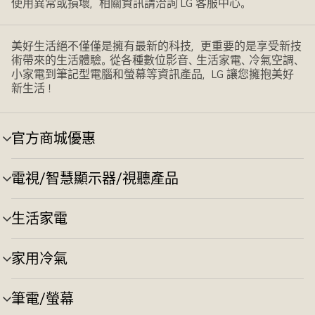
使用異常或損壞，相關資訊請洽詢 LG 客服中心。
美好生活絕不僅僅是擁有最新的科技，更重要的是享受新技
術帶來的生活體驗。從各種數位影音、生活家電、冷氣空調、
小家電到筆記型電腦和螢幕等資訊產品，LG 讓您擁抱美好
新生活！
官方商城優惠
選
單
切
電視/智慧顯示器/視聽產品
選
換
單
切
生活家電
選
換
單
切
家用冷氣
選
換
單
切
筆電/螢幕
選
換