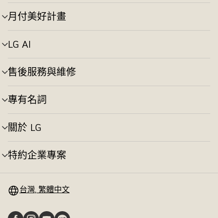
單
切
月付美好計畫
選
換
單
切
LG AI
選
換
單
切
售後服務與維修
選
換
單
切
專有名詞
選
換
單
切
關於 LG
選
換
單
切
特約企業專案
選
換
單
切
換
台灣, 繁體中文